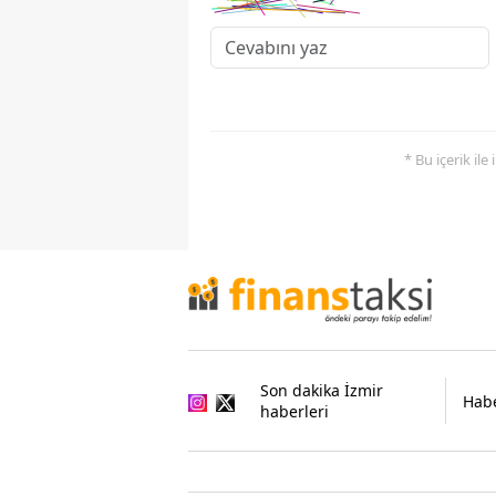
* Bu içerik ile
Son dakika İzmir
Habe
haberleri