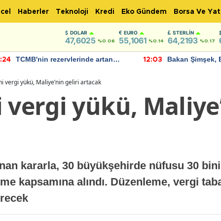
cel
Haberler
Teknoloji
Kredi
Eko Gündem
Borsa Ve Yat
DOLAR
EURO
STERLIN
47,6025
55,1061
64,2193
%0.06
%0.14
%0.17
TCMB'nin rezervlerinde artan
Bakan Şimşek, 
:24
12:03
momentum devam ediyor
için umut verici
bulundu
i vergi yükü, Maliye’nin geliri artacak
 vergi yükü, Maliye’
an kararla, 30 büyükşehirde nüfusu 30 bini 
rme kapsamına alındı. Düzenleme, vergi taba
irecek