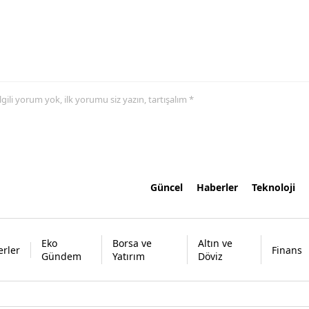
 ilgili yorum yok, ilk yorumu siz yazın, tartışalım *
Güncel
Haberler
Teknoloji
Eko
Borsa ve
Altın ve
rler
Finans
Gündem
Yatırım
Döviz