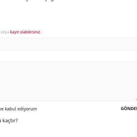
veya
kayıt olabilirsiniz
.
GÖNDE
e kabul ediyorum
 kaçtır?