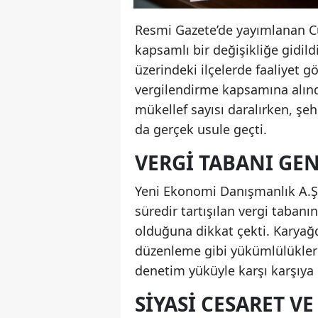
Resmi Gazete’de yayımlanan Cu
kapsamlı bir değişikliğe gidil
üzerindeki ilçelerde faaliyet 
vergilendirme kapsamına alınd
mükellef sayısı daralırken, şeh
da gerçek usule geçti.
VERGI TABANI GEN
Yeni Ekonomi Danışmanlık A.Ş
süredir tartışılan vergi taban
olduğuna dikkat çekti. Karyağdı
düzenleme gibi yükümlülükleri
denetim yüküyle karşı karşıya k
SIYASI CESARET V