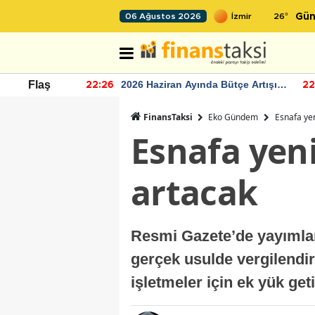
26
°
06 Ağustos 2026
Gün
r seviyesinin
2026 Haziran Ayında Bütçe Artışı
Flaş
22:26
22
Yaşandı
FinansTaksi
Eko Gündem
Esnafa yen
Esnafa yeni
artacak
Resmi Gazete’de yayımlan
gerçek usulde vergilendi
işletmeler için ek yük get