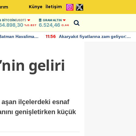
Künye
İletişim
ırım
BITCOIN
(USDT)
GRAM ALTIN
64.898,30
6.524,46
%0.837
0,44
Batman Havalimanı
Akaryakıt fiyatlarına zam geliyor:
11:56
 açıklamalarda
Yeni tarih açıklandı
nin geliri
aşan ilçelerdeki esnaf
nını genişletirken küçük