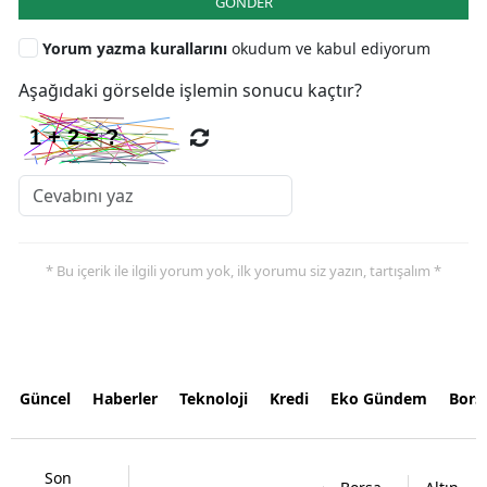
GÖNDER
Yorum yazma kurallarını
okudum ve kabul ediyorum
Aşağıdaki görselde işlemin sonucu kaçtır?
* Bu içerik ile ilgili yorum yok, ilk yorumu siz yazın, tartışalım *
Güncel
Haberler
Teknoloji
Kredi
Eko Gündem
Bors
Son