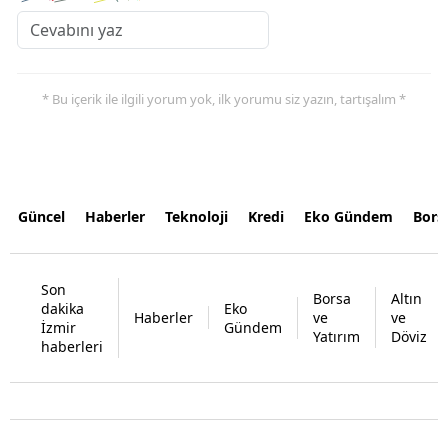
* Bu içerik ile ilgili yorum yok, ilk yorumu siz yazın, tartışalım *
Güncel
Haberler
Teknoloji
Kredi
Eko Gündem
Bors
Son
Borsa
Altın
dakika
Eko
Haberler
ve
ve
İzmir
Gündem
Yatırım
Döviz
haberleri