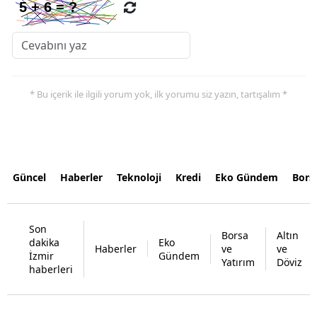
* Bu içerik ile ilgili yorum yok, ilk yorumu siz yazın, tartışalım *
Güncel
Haberler
Teknoloji
Kredi
Eko Gündem
Bors
Son
Borsa
Altın
dakika
Eko
Haberler
ve
ve
İzmir
Gündem
Yatırım
Döviz
haberleri