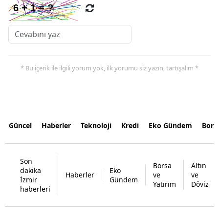
* Bu içerik ile ilgili yorum yok, ilk yorumu siz yazın, tartışalım *
Güncel
Haberler
Teknoloji
Kredi
Eko Gündem
Bors
Son
Borsa
Altın
dakika
Eko
Haberler
ve
ve
İzmir
Gündem
Yatırım
Döviz
haberleri