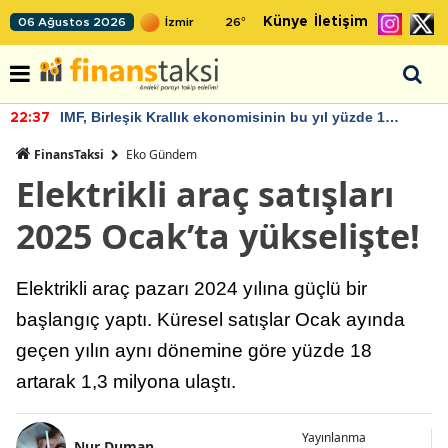
Künye
İletişim
06 Ağustos 2026
26
°
IMF, Birleşik Krallık ekonomisinin bu yıl yüzde 1
22:37
büyümesini öngörüyor
FinansTaksi
Eko Gündem
Elektrikli araç satışları
2025 Ocak’ta yükselişte!
Elektrikli araç pazarı 2024 yılına güçlü bir
başlangıç yaptı. Küresel satışlar Ocak ayında
geçen yılın aynı dönemine göre yüzde 18
artarak 1,3 milyona ulaştı.
Yayınlanma
Nur Duman