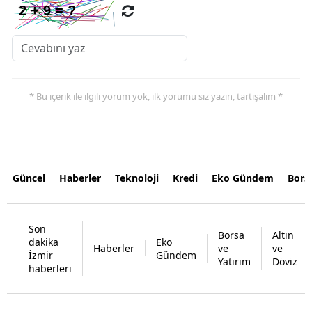
* Bu içerik ile ilgili yorum yok, ilk yorumu siz yazın, tartışalım *
Güncel
Haberler
Teknoloji
Kredi
Eko Gündem
Bors
Son
Borsa
Altın
dakika
Eko
Haberler
ve
ve
İzmir
Gündem
Yatırım
Döviz
haberleri