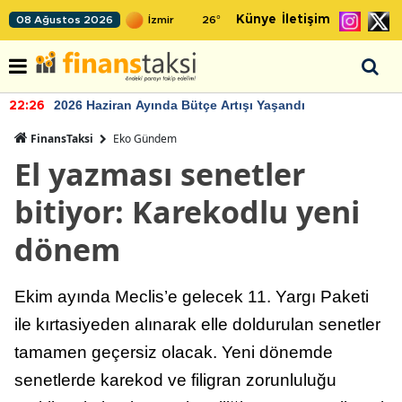
Künye
İletişim
08 Ağustos 2026
26
°
2026 Haziran Ayında Bütçe Artışı Yaşandı
22:26
FinansTaksi
Eko Gündem
El yazması senetler
bitiyor: Karekodlu yeni
dönem
Ekim ayında Meclis’e gelecek 11. Yargı Paketi
ile kırtasiyeden alınarak elle doldurulan senetler
tamamen geçersiz olacak. Yeni dönemde
senetlerde karekod ve filigran zorunluluğu