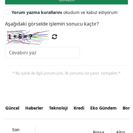
Yorum yazma kurallarını
okudum ve kabul ediyorum
Aşağıdaki görselde işlemin sonucu kaçtır?
* Bu içerik ile ilgili yorum yok, ilk yorumu siz yazın, tartışalım *
Güncel
Haberler
Teknoloji
Kredi
Eko Gündem
Bors
Son
Borsa
Altın