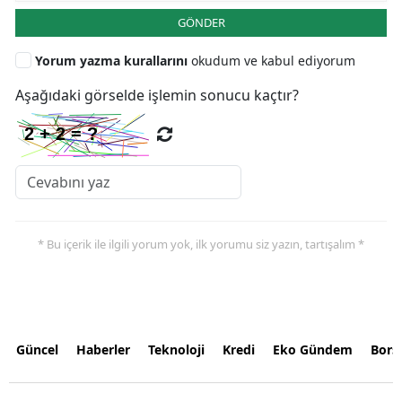
GÖNDER
Yorum yazma kurallarını
okudum ve kabul ediyorum
Aşağıdaki görselde işlemin sonucu kaçtır?
* Bu içerik ile ilgili yorum yok, ilk yorumu siz yazın, tartışalım *
Güncel
Haberler
Teknoloji
Kredi
Eko Gündem
Bors