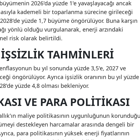
a büyümenin 2026'da yüzde 1'e yavaşlayacağı ancak
asıyla kademeli bir toparlanma sürecine girileceği
ve 2028'de yüzde 1,7 büyüme öngörülüyor. Buna karşın
ğı yönlü olduğu vurgulanarak, enerji arzındaki
 risk olarak belirtildi.
İŞSIZLIK TAHMINLERI
a enflasyonun bu yıl sonunda yüzde 3,5'e, 2027 ve
ceği öngörülüyor. Ayrıca işsizlik oranının bu yıl yüzde
028'de yüzde 4,8 olması bekleniyor.
KASI VE PARA POLITIKASI
rallık'ın maliye politikasının uygunluğunun korunduğ
üyümeyi destekleyen harcamalar arasında dengeli bir
Ayrıca, para politikasının yüksek enerji fiyatlarının