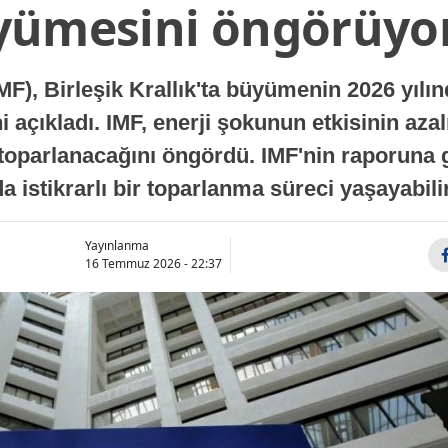
yümesini öngörüyo
MF), Birleşik Krallık'ta büyümenin 2026 yılı
 açıkladı. IMF, enerji şokunun etkisinin azal
oparlanacağını öngördü. IMF'nin raporuna gö
a istikrarlı bir toparlanma süreci yaşayabilir
Yayınlanma
16 Temmuz 2026 - 22:37