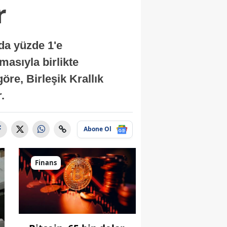
r
nda yüzde 1'e
masıyla birlikte
re, Birleşik Krallık
.
Abone Ol
Finans