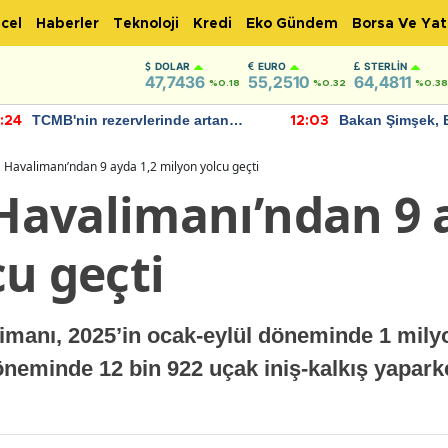
cel
Haberler
Teknoloji
Kredi
Eko Gündem
Borsa Ve Yat
DOLAR
EURO
STERLIN
47,7436
55,2510
64,4811
%0.18
%0.32
%0.38
TCMB'nin rezervlerinde artan
Bakan Şimşek, 
:24
12:03
momentum devam ediyor
için umut verici
bulundu
Havalimanı’ndan 9 ayda 1,2 milyon yolcu geçti
avalimanı’ndan 9 a
u geçti
anı, 2025’in ocak-eylül döneminde 1 milyo
döneminde 12 bin 922 uçak iniş-kalkış yapark