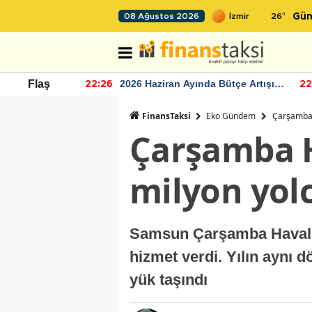
26
°
08 Ağustos 2026
Gün
r seviyesinin
2026 Haziran Ayında Bütçe Artışı
Flaş
22:26
22
Yaşandı
FinansTaksi
Eko Gündem
Çarşamba 
Çarşamba H
milyon yolc
Samsun Çarşamba Havalim
hizmet verdi. Yılın aynı 
yük taşındı