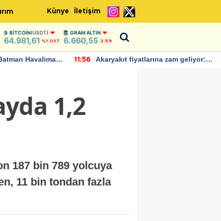
Künye
İletişim
ırım
BITCOIN
(USDT)
GRAM ALTIN
64.981,61
6.660,55
%1.037
2,59
Batman Havalimanı
Akaryakıt fiyatlarına zam geliyor:
11:56
 açıklamalarda
Yeni tarih açıklandı
yda 1,2
n 187 bin 789 yolcuya
en, 11 bin tondan fazla