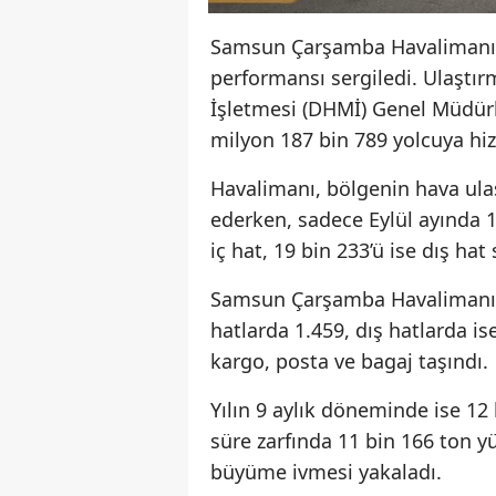
Samsun Çarşamba Havalimanı, 20
performansı sergiledi. Ulaştır
İşletmesi (DHMİ) Genel Müdürl
milyon 187 bin 789 yolcuya hiz
Havalimanı, bölgenin hava ul
ederken, sadece Eylül ayında 14
iç hat, 19 bin 233’ü ise dış hat
Samsun Çarşamba Havalimanı’na
hatlarda 1.459, dış hatlarda i
kargo, posta ve bagaj taşındı.
Yılın 9 aylık döneminde ise 12 
süre zarfında 11 bin 166 ton yü
büyüme ivmesi yakaladı.