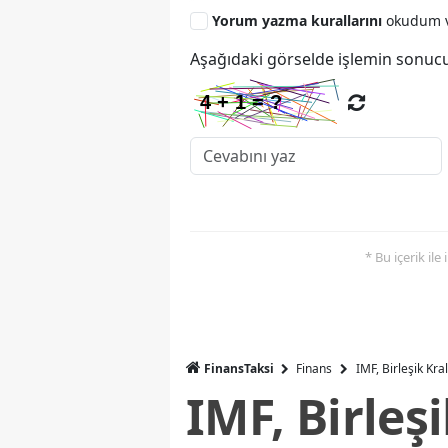
Yorum yazma kurallarını
okudum v
Aşağıdaki görselde işlemin sonucu
* Bu içerik ile
FinansTaksi
Finans
IMF, Birleşik Kr
IMF, Birleş