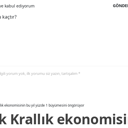
GÖNDE
e kabul ediyorum
 kaçtır?
 ilgili yorum yok, ilk yorumu siz yazın, tartışalım *
allık ekonomisinin bu yıl yüzde 1 büyümesini öngörüyor
ik Krallık ekonomisi