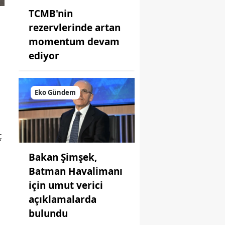
TCMB'nin
rezervlerinde artan
momentum devam
ediyor
Eko Gündem
ç
Bakan Şimşek,
Batman Havalimanı
için umut verici
açıklamalarda
bulundu