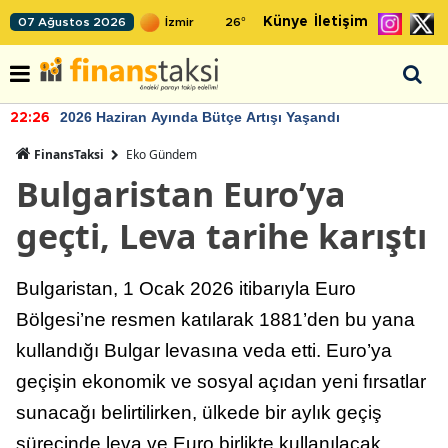
Künye
İletişim
07 Ağustos 2026
26
°
2026 Haziran Ayında Bütçe Artışı Yaşandı
22:26
FinansTaksi
Eko Gündem
Bulgaristan Euro’ya
geçti, Leva tarihe karıştı
Bulgaristan, 1 Ocak 2026 itibarıyla Euro
Bölgesi’ne resmen katılarak 1881’den bu yana
kullandığı Bulgar levasına veda etti. Euro’ya
geçişin ekonomik ve sosyal açıdan yeni fırsatlar
sunacağı belirtilirken, ülkede bir aylık geçiş
sürecinde leva ve Euro birlikte kullanılacak