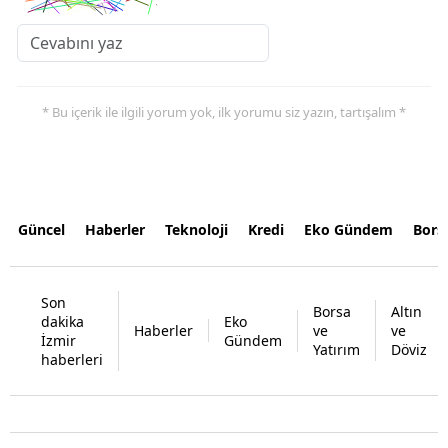
* Bu içerik ile ilgili yorum yok, ilk yorumu siz yazın, tartışalım *
Güncel
Haberler
Teknoloji
Kredi
Eko Gündem
Bors
Son
Borsa
Altın
dakika
Eko
Haberler
ve
ve
İzmir
Gündem
Yatırım
Döviz
haberleri