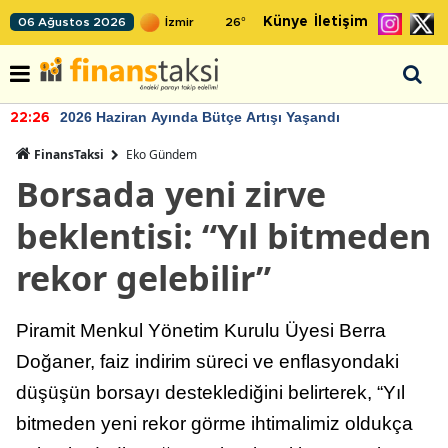
Künye
İletişim
06 Ağustos 2026
26
°
2026 Haziran Ayında Bütçe Artışı Yaşandı
22:26
FinansTaksi
Eko Gündem
Borsada yeni zirve
beklentisi: “Yıl bitmeden
rekor gelebilir”
Piramit Menkul Yönetim Kurulu Üyesi Berra
Doğaner, faiz indirim süreci ve enflasyondaki
düşüşün borsayı desteklediğini belirterek, “Yıl
bitmeden yeni rekor görme ihtimalimiz oldukça