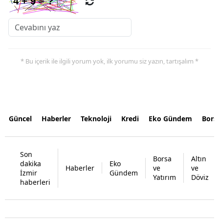
* Bu içerik ile ilgili yorum yok, ilk yorumu siz yazın, tartışalım *
Güncel
Haberler
Teknoloji
Kredi
Eko Gündem
Bors
Son
Borsa
Altın
dakika
Eko
Haberler
ve
ve
İzmir
Gündem
Yatırım
Döviz
haberleri