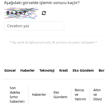
Aşağıdaki görselde işlemin sonucu kaçtır?
* Bu içerik ile ilgili yorum yok, ilk yorumu siz yazın, tartışalım *
Güncel
Haberler
Teknoloji
Kredi
Eko Gündem
Bors
Son
Borsa
Altın
dakika
Eko
Haberler
ve
ve
İzmir
Gündem
Yatırım
Döviz
haberleri