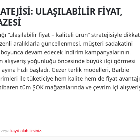
TEJISI: ULAŞILABILIR FIYAT,
AZESI
ulaşılabilir fiyat – kaliteli ürün” stratejisiyle dikkat
üzenli aralıklarla güncellenmesi, müşteri sadakatini
yı boyunca devam edecek indirim kampanyalarının,
an alışveriş yoğunluğu öncesinde büyük ilgi görmesi
yına hızlı başladı. Gezer terlik modelleri, Barbie
rimleri ile tüketiciye hem kalite hem de fiyat avantajı
tibaren tüm ŞOK mağazalarında ve çevrim içi alışveri
veya
kayıt olabilirsiniz
.