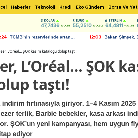
cel
Haberler
Teknoloji
Kredi
Eko Gündem
Borsa Ve Yat
DOLAR
EURO
STERLIN
47,7436
55,2510
64,4811
%0.18
%0.32
%0.38
TCMB'nin rezervlerinde artan
Bakan Şimşek, 
:24
12:03
momentum devam ediyor
için umut verici
bulundu
zer, L’Oréal… ŞOK kasım kataloğu dolup taştı!
zer, L’Oréal… ŞOK k
lup taştı!
ndirim fırtınasıyla giriyor. 1–4 Kasım 2025 t
ezer terlik, Barbie bebekler, kasa arkası ind
uyor. ŞOK’un yeni kampanyası, hem uygun fiy
itap ediyor