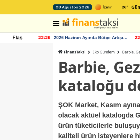
26
°
08 Ağustos 2026
Gün
r seviyesinin
2026 Haziran Ayında Bütçe Artışı
Flaş
22:26
22
Yaşandı
FinansTaksi
Eko Gündem
Barbie, Ge
Barbie, Ge
kataloğu do
ŞOK Market, Kasım ayına i
olacak aktüel katalogda G
ürün tüketicilerle buluş
kaliteli ürün isteyenlere h