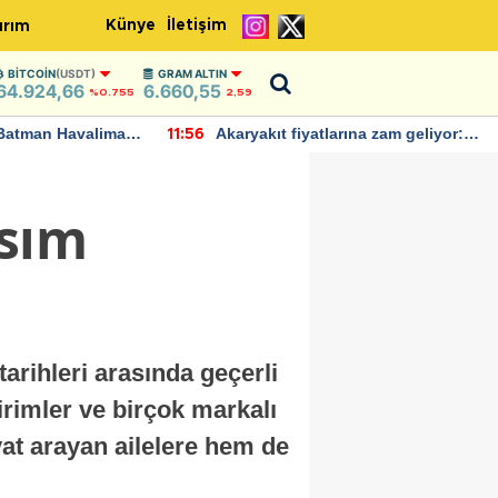
Künye
İletişim
ırım
BITCOIN
(USDT)
GRAM ALTIN
64.924,66
6.660,55
%0.755
2,59
Batman Havalimanı
Akaryakıt fiyatlarına zam geliyor:
11:56
 açıklamalarda
Yeni tarih açıklandı
asım
arihleri arasında geçerli
irimler ve birçok markalı
at arayan ailelere hem de