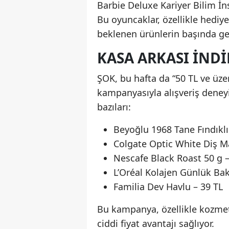
Barbie Deluxe Kariyer Bilim İns
Bu oyuncaklar, özellikle hedi
beklenen ürünlerin başında gel
KASA ARKASI İNDI
ŞOK, bu hafta da “50 TL ve üzer
kampanyasıyla alışveriş deneyi
bazıları:
Beyoğlu 1968 Tane Fındıklı
Colgate Optic White Diş M
Nescafe Black Roast 50 g –
L’Oréal Kolajen Günlük Ba
Familia Dev Havlu – 39 TL
Bu kampanya, özellikle kozmeti
ciddi fiyat avantajı sağlıyor.