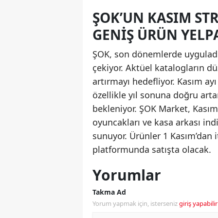
ŞOK’UN KASIM STRA
GENIŞ ÜRÜN YELP
ŞOK, son dönemlerde uyguladığı “
çekiyor. Aktüel katalogların d
artırmayı hedefliyor. Kasım a
özellikle yıl sonuna doğru art
bekleniyor. ŞOK Market, Kasım a
oyuncakları ve kasa arkası indi
sunuyor. Ürünler 1 Kasım’dan i
platformunda satışta olacak.
Yorumlar
Takma Ad
Yorum yapmak için, isterseniz
giriş yapabilir