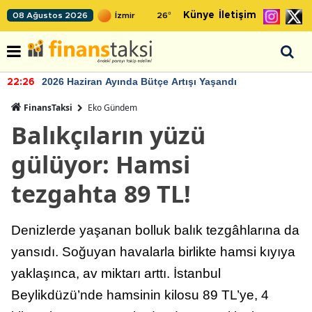
Künye
İletişim
08 Ağustos 2026
26
°
2026 Haziran Ayında Bütçe Artışı Yaşandı
22:26
FinansTaksi
Eko Gündem
Balıkçıların yüzü
gülüyor: Hamsi
tezgahta 89 TL!
Denizlerde yaşanan bolluk balık tezgâhlarına da
yansıdı. Soğuyan havalarla birlikte hamsi kıyıya
yaklaşınca, av miktarı arttı. İstanbul
Beylikdüzü’nde hamsinin kilosu 89 TL’ye, 4