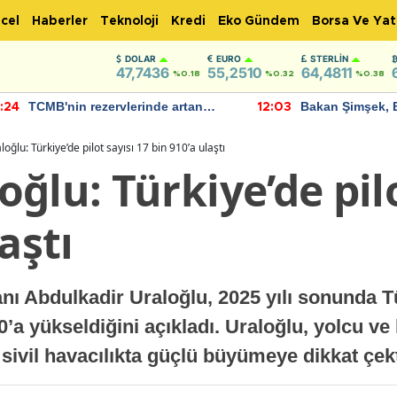
cel
Haberler
Teknoloji
Kredi
Eko Gündem
Borsa Ve Yat
DOLAR
EURO
STERLIN
47,7436
55,2510
64,4811
%0.18
%0.32
%0.38
TCMB'nin rezervlerinde artan
Bakan Şimşek, 
:24
12:03
momentum devam ediyor
için umut verici
bulundu
oğlu: Türkiye’de pilot sayısı 17 bin 910’a ulaştı
ğlu: Türkiye’de pilo
aştı
nı Abdulkadir Uraloğlu, 2025 yılı sonunda Tü
0’a yükseldiğini açıkladı. Uraloğlu, yolcu ve
k sivil havacılıkta güçlü büyümeye dikkat çek