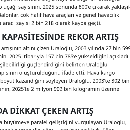
o uçağı sayısının, 2025 sonunda 800’e çıkarak yaklaşı
lonlar, çok hafif hava araçları ve genel havacılık
a aracı sayısı 2 bin 218 olarak kayda geçti.
 KAPASITESINDE REKOR ARTIŞ
artışının altını çizen Uraloğlu, 2003 yılında 27 bin 59
n, 2025 itibarıyla 157 bin 785’e yükseldiğini açıkladı.
şilebilirliği güçlendirdiğini belirten Uraloğlu,
apısının oluşturulduğunu ifade etti. Hava kargo
r boyut kazandığını söyleyen Uraloğlu, 2003’te 302 bin
nin, 2025’te 2 milyon 902 bin kilogramın üzerine
A DIKKAT ÇEKEN ARTIŞ
a büyümeye paralel geliştiğini vurgulayan Uraloğlu,