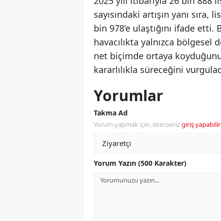
2025 yılı itibarıyla 26 bin 888 
sayısındaki artışın yanı sıra, l
bin 978’e ulaştığını ifade etti.
havacılıkta yalnızca bölgesel d
net biçimde ortaya koyduğun
kararlılıkla süreceğini vurgulad
Yorumlar
Takma Ad
Yorum yapmak için, isterseniz
giriş yapabilir
Yorum Yazın (500 Karakter)