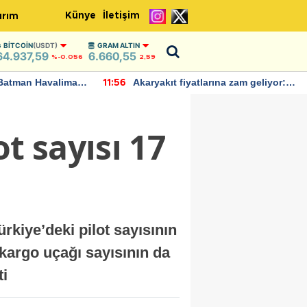
Künye
İletişim
ırım
BITCOIN
(USDT)
GRAM ALTIN
64.937,59
6.660,55
%-0.056
2,59
Batman Havalimanı
Akaryakıt fiyatlarına zam geliyor:
11:56
 açıklamalarda
Yeni tarih açıklandı
t sayısı 17
rkiye’deki pilot sayısının
 kargo uçağı sayısının da
ti