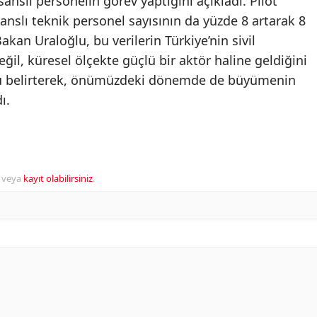
lisanslı personelin görev yaptığını açıkladı. Pilot
isanslı teknik personel sayısının da yüzde 8 artarak 8
 Bakan Uraloğlu, bu verilerin Türkiye’nin sivil
eğil, küresel ölçekte güçlü bir aktör haline geldiğini
u belirterek, önümüzdeki dönemde de büyümenin
ı.
veya
kayıt olabilirsiniz
.