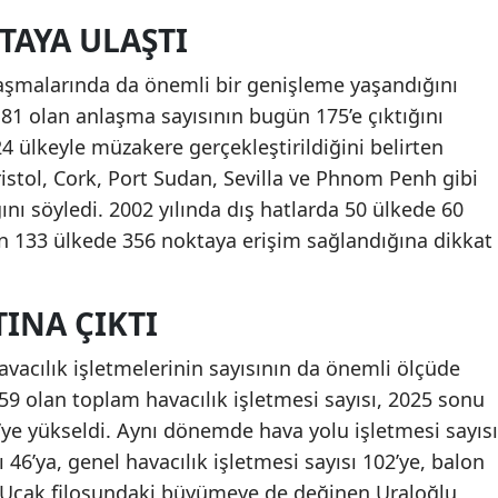
TAYA ULAŞTI
laşmalarında da önemli bir genişleme yaşandığını
 81 olan anlaşma sayısının bugün 175’e çıktığını
4 ülkeyle müzakere gerçekleştirildiğini belirten
istol, Cork, Port Sudan, Sevilla ve Phnom Penh gibi
ını söyledi. 2002 yılında dış hatlarda 50 ülkede 60
n 133 ülkede 356 noktaya erişim sağlandığına dikkat
TINA ÇIKTI
avacılık işletmelerinin sayısının da önemli ölçüde
a 159 olan toplam havacılık işletmesi sayısı, 2025 sonu
7’ye yükseldi. Aynı dönemde hava yolu işletmesi sayısı
ı 46’ya, genel havacılık işletmesi sayısı 102’ye, balon
tı. Uçak filosundaki büyümeye de değinen Uraloğlu,