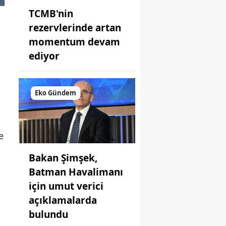
TCMB'nin
rezervlerinde artan
momentum devam
ediyor
Eko Gündem
e
Bakan Şimşek,
Batman Havalimanı
için umut verici
açıklamalarda
bulundu