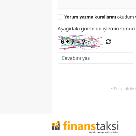
Yorum yazma kurallarını
okudum v
Aşağıdaki görselde işlemin sonucu
* Bu içerik ile