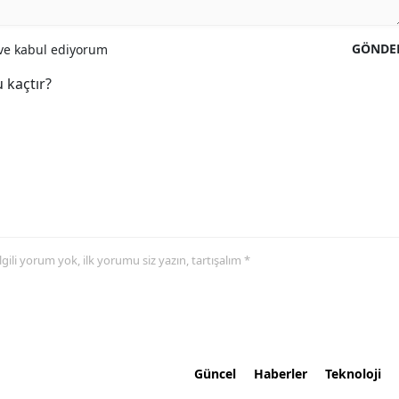
GÖNDE
e kabul ediyorum
 kaçtır?
 ilgili yorum yok, ilk yorumu siz yazın, tartışalım *
Güncel
Haberler
Teknoloji