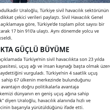
dulkadir Uraloğlu, Türkiye sivil havacılık sektörünün
dikkat çekici verileri paylaştı. Sivil Havacılık Genel
çıklamaya göre, Türkiye’de toplam pilot sayısı bir
rtarak 17 bin 910’a ulaştı. Aynı dönemde yolcu ve
kseldi.
LIKTA GÜÇLÜ BÜYÜME
açıklamada Türkiye’nin sivil havacılıkta son 23 yılda
apasitesi, uçuş ağı ve insan kaynağı başta olmak üzer
ydettiğini vurguladı. Türkiye’nin 4 saatlik uçuş
a sahip 67 ülkenin merkezinde bulunduğunu
 avantajın doğru politikalarla avantaja
lkemizi dünyanın en geniş uçuş ağına sahip
k” diyen Uraloğlu, havacılık alanında hızlı ve
cinin başarıyla yürütüldüğünü ifade etti.