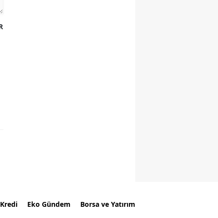
R
Kredi
Eko Gündem
Borsa ve Yatırım