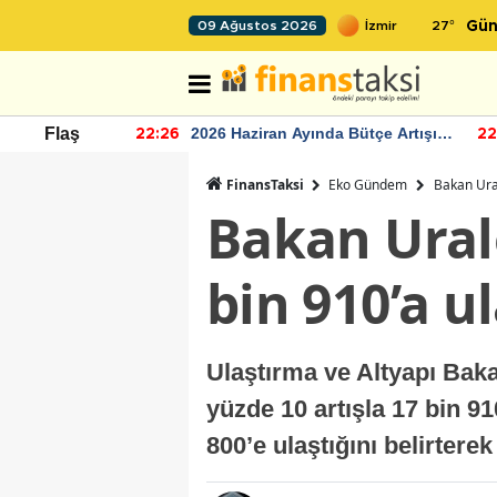
27
°
09 Ağustos 2026
Gün
r seviyesinin
2026 Haziran Ayında Bütçe Artışı
Flaş
22:26
22
Yaşandı
FinansTaksi
Eko Gündem
Bakan Ural
Bakan Uralo
bin 910’a ul
Ulaştırma ve Altyapı Baka
yüzde 10 artışla 17 bin 91
800’e ulaştığını belirtere