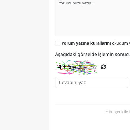
Yorum yazma kurallarını
okudum v
Aşağıdaki görselde işlemin sonucu
* Bu içerik ile