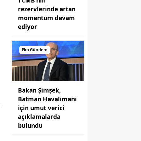
TCMB'nin
rezervlerinde artan
momentum devam
ediyor
Eko Gündem
Bakan Şimşek,
Batman Havalimanı
m
için umut verici
açıklamalarda
bulundu