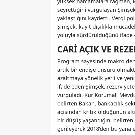
yüksek harcamalara rağmen, ka
seyrettiğini vurgulayan Şimşek,
yaklaştığını kaydetti. Vergi pol
Şimşek, kayıt dışılıkla mücad
yoluyla sürdürüldüğünü ifade e
CARI AÇIK VE REZ
Program sayesinde makro denges
artık bir endişe unsuru olmakta
azaltmaya yönelik yerli ve yenil
ifade eden Şimşek, rezerv yeter
vurguladı. Kur Korumalı Mevdua
belirten Bakan, bankacılık se
açısından kritik olduğunun altı
bir düşüş yaşandığını belirte
gerileyerek 2018’den bu yana 