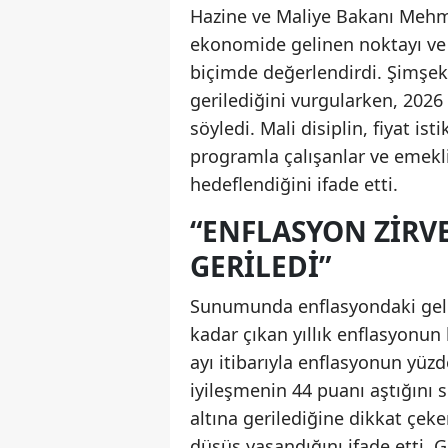
Hazine ve Maliye Bakanı Mehm
ekonomide gelinen noktayı ve 
biçimde değerlendirdi. Şimşek,
gerilediğini vurgularken, 2026
söyledi. Mali disiplin, fiyat i
programla çalışanlar ve emekl
hedeflendiğini ifade etti.
“ENFLASYON ZIRV
GERILEDI”
Sunumunda enflasyondaki geliş
kadar çıkan yıllık enflasyonun 
ayı itibarıyla enflasyonun yüzd
iyileşmenin 44 puanı aştığını 
altına gerilediğine dikkat çek
düşüş yaşandığını ifade etti. G