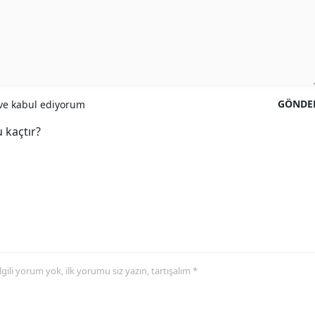
GÖNDE
e kabul ediyorum
 kaçtır?
 ilgili yorum yok, ilk yorumu siz yazın, tartışalım *