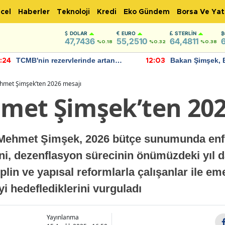
cel
Haberler
Teknoloji
Kredi
Eko Gündem
Borsa Ve Yat
DOLAR
EURO
STERLIN
47,7436
55,2510
64,4811
%0.18
%0.32
%0.38
TCMB'nin rezervlerinde artan
Bakan Şimşek, 
:24
12:03
momentum devam ediyor
için umut verici
bulundu
met Şimşek’ten 2026 mesajı
et Şimşek’ten 202
 Mehmet Şimşek, 2026 bütçe sunumunda enf
ğini, dezenflasyon sürecinin önümüzdeki yıl
plin ve yapısal reformlarla çalışanlar ile em
i hedeflediklerini vurguladı
Yayınlanma