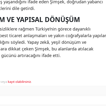
tış yaşandığını ifade eden Şimşek, doğrudan yabancı
erini dile getirdi.
M VE YAPISAL DÖNÜŞÜM
izliklere rağmen Türkiye’nin görece dayanıklı
est ticaret anlaşmaları ve yakın coğrafyalarla yapıla
rdığını söyledi. Yapay zekâ, yeşil dönüşüm ve
lara dikkat çeken Şimşek, bu alanlarda atılacak
 gücünü artıracağını ifade etti.
veya
kayıt olabilirsiniz
.