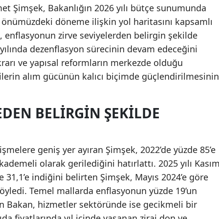
et Şimşek, Bakanlığın 2026 yılı bütçe sunumunda
önümüzdeki döneme ilişkin yol haritasını kapsamlı
 enflasyonun zirve seviyelerden belirgin şekilde
 yılında dezenflasyon sürecinin devam edeceğini
stikrarı ve yapısal reformların merkezde olduğu
ilerin alım gücünün kalıcı biçimde güçlendirilmesinin
EDEN BELIRGIN ŞEKILDE
melere geniş yer ayıran Şimşek, 2022’de yüzde 85’e
kademeli olarak gerilediğini hatırlattı. 2025 yılı Kası
e 31,1’e indiğini belirten Şimşek, Mayıs 2024’e göre
söyledi. Temel mallarda enflasyonun yüzde 19’un
en Bakan, hizmetler sektöründe ise gecikmeli bir
ıda fiyatlarında yıl içinde yaşanan zirai don ve