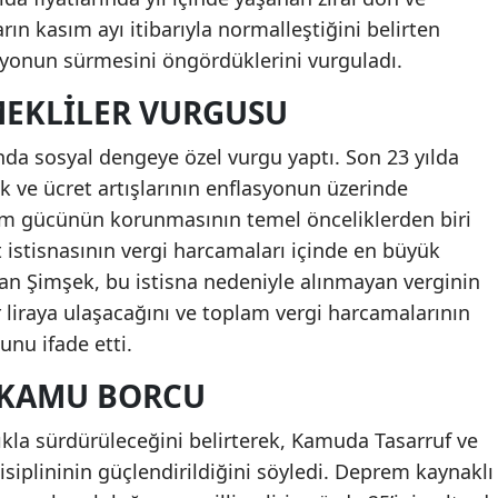
arın kasım ayı itibarıyla normalleştiğini belirten
syonun sürmesini öngördüklerini vurguladı.
MEKLILER VURGUSU
a sosyal dengeye özel vurgu yaptı. Son 23 yılda
lık ve ücret artışlarının enflasyonun üzerinde
alım gücünün korunmasının temel önceliklerden biri
 istisnasının vergi harcamaları içinde en büyük
an Şimşek, bu istisna nedeniyle alınmayan verginin
r liraya ulaşacağını ve toplam vergi harcamalarının
unu ifade etti.
E KAMU BORCU
lıkla sürdürüleceğini belirterek, Kamuda Tasarruf ve
isiplininin güçlendirildiğini söyledi. Deprem kaynaklı