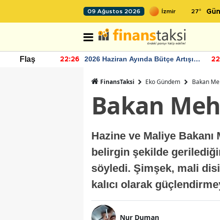
27
°
09 Ağustos 2026
Gün
r seviyesinin
2026 Haziran Ayında Bütçe Artışı
Flaş
22:26
22
Yaşandı
FinansTaksi
Eko Gündem
Bakan Meh
Bakan Mehm
Hazine ve Maliye Bakanı
belirgin şekilde geriledi
söyledi. Şimşek, mali disi
kalıcı olarak güçlendirmey
Nur Duman