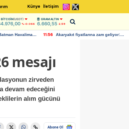
Künye
İletişim
ırım
BITCOIN
(USDT)
GRAM ALTIN
64.976,00
6.660,55
%-0.066
2,59
Batman Havalimanı
Akaryakıt fiyatlarına zam geliyor:
11:56
 açıklamalarda
Yeni tarih açıklandı
6 mesajı
lasyonun zirveden
 da devam edeceğini
eklilerin alım gücünü
Abone Ol