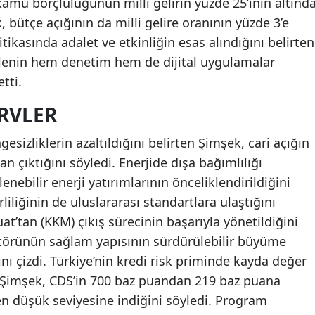
mu borçluluğunun milli gelirin yüzde 25’inin altınd
 bütçe açığının da milli gelire oranının yüzde 3’e
itikasında adalet ve etkinliğin esas alındığını belirten
elenin hem denetim hem de dijital uygulamalar
tti.
ERVLER
izliklerin azaltıldığını belirten Şimşek, cari açığın
n çıktığını söyledi. Enerjide dışa bağımlılığı
enebilir enerji yatırımlarının önceliklendirildiğini
liliğinin de uluslararası standartlara ulaştığını
t’tan (KKM) çıkış sürecinin başarıyla yönetildiğini
ktörünün sağlam yapısının sürdürülebilir büyüme
nı çizdi. Türkiye’nin kredi risk priminde kayda değer
n Şimşek, CDS’in 700 baz puandan 219 baz puana
en düşük seviyesine indiğini söyledi. Program