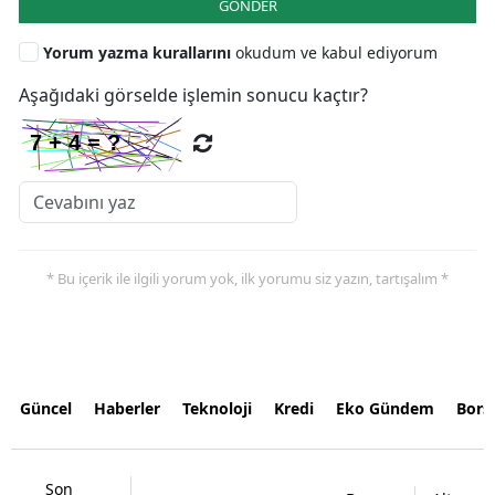
GÖNDER
Yorum yazma kurallarını
okudum ve kabul ediyorum
Aşağıdaki görselde işlemin sonucu kaçtır?
* Bu içerik ile ilgili yorum yok, ilk yorumu siz yazın, tartışalım *
Güncel
Haberler
Teknoloji
Kredi
Eko Gündem
Bors
Son