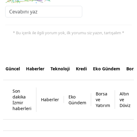
* Bu içerik ile ilgili yorum yok, ilk yorumu siz yazın, tartışalım *
Güncel
Haberler
Teknoloji
Kredi
Eko Gündem
Bors
Son
Borsa
Altın
dakika
Eko
Haberler
ve
ve
İzmir
Gündem
Yatırım
Döviz
haberleri