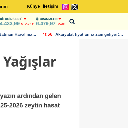
Künye
İletişim
ırım
BITCOIN
(USDT)
GRAM ALTIN
4.433,99
6.479,97
%-0.749
-0,25
Batman Havalimanı
Akaryakıt fiyatlarına zam geliyor:
11:56
 açıklamalarda
Yeni tarih açıklandı
 Yağışlar
 yazın ardından gelen
025-2026 zeytin hasat