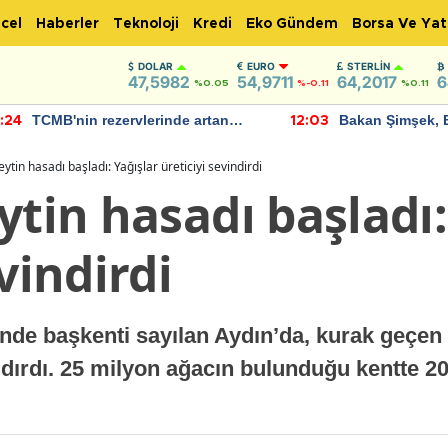
cel
Haberler
Teknoloji
Kredi
Eko Gündem
Borsa Ve Yat
DOLAR
EURO
STERLIN
47,5982
54,9711
64,2017
6
%0.05
%-0.11
%0.11
TCMB'nin rezervlerinde artan
Bakan Şimşek, 
:24
12:03
momentum devam ediyor
için umut verici
bulundu
eytin hasadı başladı: Yağışlar üreticiyi sevindirdi
ytin hasadı başladı:
vindirdi
inde başkenti sayılan Aydın’da, kurak geçen
aldırdı. 25 milyon ağacın bulunduğu kentte 2