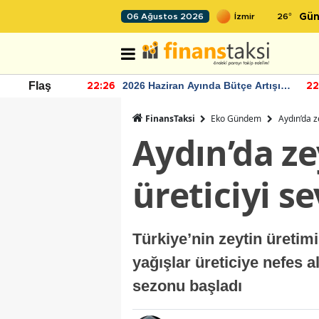
26
°
06 Ağustos 2026
Gün
r seviyesinin
2026 Haziran Ayında Bütçe Artışı
Flaş
22:26
22
Yaşandı
FinansTaksi
Eko Gündem
Aydın’da z
Aydın’da ze
üreticiyi se
Türkiye’nin zeytin üretim
yağışlar üreticiye nefes 
sezonu başladı