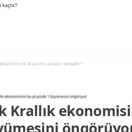
 kaçtır?
 ilgili yorum yok, ilk yorumu siz yazın, tartışalım *
allık ekonomisinin bu yıl yüzde 1 büyümesini öngörüyor
ik Krallık ekonomisi
yümesini öngörüyo