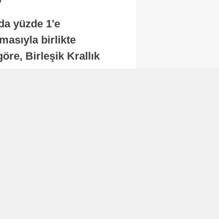
nda yüzde 1'e
masıyla birlikte
re, Birleşik Krallık
.
Abone Ol
Finans
Bitcoin, 65 bin dolar
seviyesinin altına