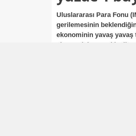
Uluslararası Para Fonu (I
gerilemesinin beklendiğini
ekonominin yavaş yavaş t
ekonomisi, sonraki yıllard
Nur Duman