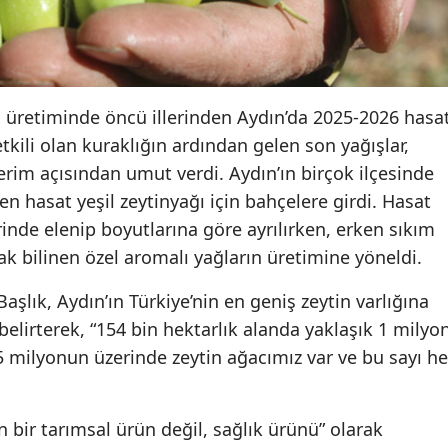
ğı üretiminde öncü illerinden Aydın’da 2025-2026 hasa
tkili olan kuraklığın ardından gelen son yağışlar,
rim açısından umut verdi. Aydın’ın birçok ilçesinde
rken hasat yeşil zeytinyağı için bahçelere girdi. Hasat
rinde elenip boyutlarına göre ayrılırken, erken sıkım
rak bilinen özel aromalı yağların üretimine yöneldi.
lık, Aydın’ın Türkiye’nin en geniş zeytin varlığına
belirterek, “154 bin hektarlık alanda yaklaşık 1 milyo
25 milyonun üzerinde zeytin ağacımız var ve bu sayı he
n bir tarımsal ürün değil, sağlık ürünü” olarak