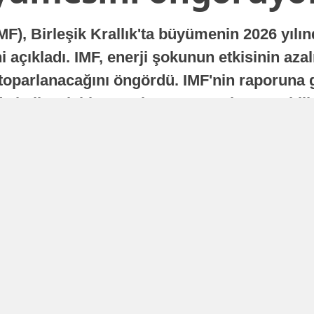
MF), Birleşik Krallık'ta büyümenin 2026 yılı
 açıkladı. IMF, enerji şokunun etkisinin azal
oparlanacağını öngördü. IMF'nin raporuna gö
a istikrarlı bir toparlanma süreci yaşayabilir
Yayınlanma
16 Temmuz 2026 - 22:37