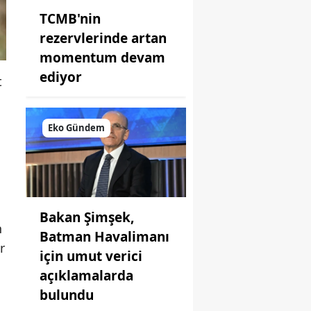
TCMB'nin
rezervlerinde artan
momentum devam
ediyor
t
Eko Gündem
Bakan Şimşek,
n
Batman Havalimanı
r
için umut verici
açıklamalarda
bulundu