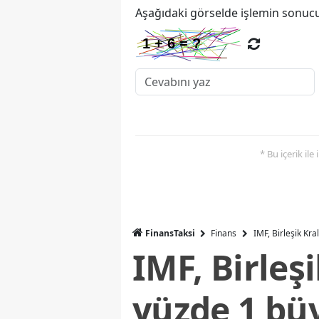
Aşağıdaki görselde işlemin sonucu
* Bu içerik ile
FinansTaksi
Finans
IMF, Birleşik Kr
IMF, Birleş
yüzde 1 bü