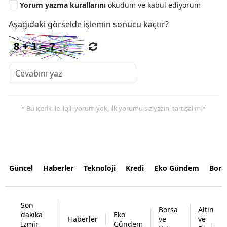
Yorum yazma kurallarını
okudum ve kabul ediyorum
Aşağıdaki görselde işlemin sonucu kaçtır?
* Bu içerik ile ilgili yorum yok, ilk yorumu siz yazın, tartışalım *
Güncel
Haberler
Teknoloji
Kredi
Eko Gündem
Bors
Son
Borsa
Altın
dakika
Eko
Haberler
ve
ve
İzmir
Gündem