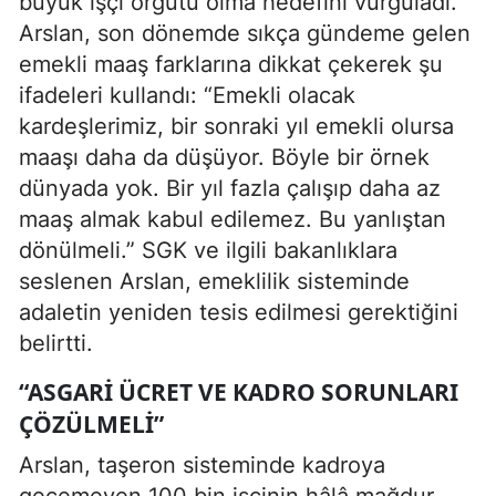
büyük işçi örgütü olma hedefini vurguladı.
Arslan, son dönemde sıkça gündeme gelen
emekli maaş farklarına dikkat çekerek şu
ifadeleri kullandı: “Emekli olacak
kardeşlerimiz, bir sonraki yıl emekli olursa
maaşı daha da düşüyor. Böyle bir örnek
dünyada yok. Bir yıl fazla çalışıp daha az
maaş almak kabul edilemez. Bu yanlıştan
dönülmeli.” SGK ve ilgili bakanlıklara
seslenen Arslan, emeklilik sisteminde
adaletin yeniden tesis edilmesi gerektiğini
belirtti.
“ASGARI ÜCRET VE KADRO SORUNLARI
ÇÖZÜLMELI”
Arslan, taşeron sisteminde kadroya
geçemeyen 100 bin işçinin hâlâ mağdur