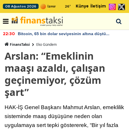
Künye
İletişim
08 Ağustos 2026
26
°
Bitcoin, 65 bin dolar seviyesinin altına düştü...
:30
22
FinansTaksi
Eko Gündem
Arslan: “Emeklinin
maaşı azaldı, çalışan
geçinemiyor, çözüm
şart”
HAK-İŞ Genel Başkanı Mahmut Arslan, emeklilik
sisteminde maaş düşüşüne neden olan
uygulamaya sert tepki göstererek, “Bir yıl fazla