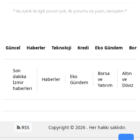
* Bu içerik ile ilgili yorum yok, ilk yorumu siz yazın, tartışalım *
Güncel
Haberler
Teknoloji
Kredi
Eko Gündem
Bors
Son
Borsa
Altın
dakika
Eko
Haberler
ve
ve
İzmir
Gündem
Yatırım
Döviz
haberleri
RSS
Copyright © 2026 . Her hakkı saklıdır.