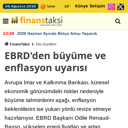
Künye
İletişim
06 Ağustos 2026
26
°
2026 Haziran Ayında Bütçe Artışı Yaşandı
22:26
FinansTaksi
Eko Gündem
EBRD'den büyüme ve
enflasyon uyarısı
Avrupa İmar ve Kalkınma Bankası, küresel
ekonomik görünümdeki riskler nedeniyle
büyüme tahminlerini aşağı, enflasyon
beklentilerini ise yukarı yönlü revize etmeye
hazırlanıyor. EBRD Başkanı Odile Renaud-
Basso, yükselen enerji fiyatları ve artan