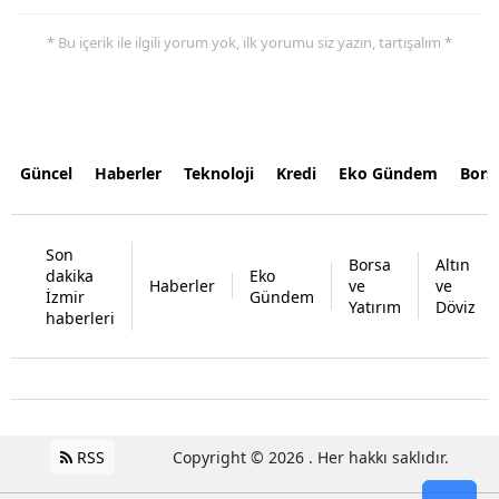
* Bu içerik ile ilgili yorum yok, ilk yorumu siz yazın, tartışalım *
Güncel
Haberler
Teknoloji
Kredi
Eko Gündem
Bors
Son
Borsa
Altın
dakika
Eko
Haberler
ve
ve
İzmir
Gündem
Yatırım
Döviz
haberleri
RSS
Copyright © 2026 . Her hakkı saklıdır.