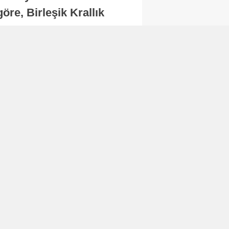
re, Birleşik Krallık
.
Abone Ol
Finans
Bitcoin, 65 bin dolar
seviyesinin altına
düştü...