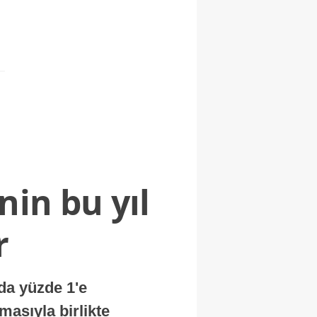
nin bu yıl
r
nda yüzde 1'e
masıyla birlikte