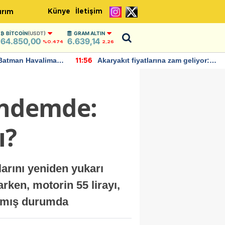
Künye
İletişim
ırım
BITCOIN
(USDT)
GRAM ALTIN
64.850,00
6.639,14
%0.474
2,26
Batman Havalimanı
Akaryakıt fiyatlarına zam geliyor:
11:56
 açıklamalarda
Yeni tarih açıklandı
ündemde:
ı?
larını yeniden yukarı
şarken, motorin 55 lirayı,
lanmış durumda