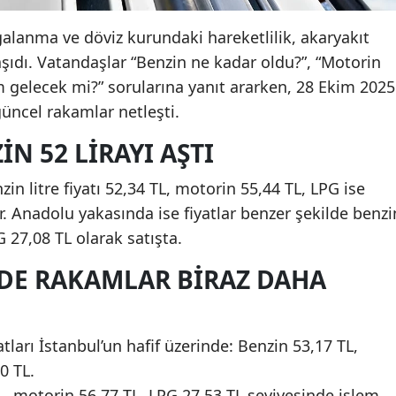
lgalanma ve döviz kurundaki hareketlilik, akaryakıt
şıdı. Vatandaşlar “Benzin ne kadar oldu?”, “Motorin
zam gelecek mi?” sorularına yanıt ararken, 28 Ekim 2025
üncel rakamlar netleşti.
N 52 LIRAYI AŞTI
n litre fiyatı 52,34 TL, motorin 55,44 TL, LPG ise
. Anadolu yakasında ise fiyatlar benzer şekilde benzi
 27,08 TL olarak satışta.
’DE RAKAMLAR BIRAZ DAHA
atları İstanbul’un hafif üzerinde: Benzin 53,17 TL,
0 TL.
TL, motorin 56,77 TL, LPG 27,53 TL seviyesinde işlem