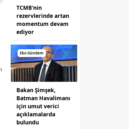
TCMB'nin
rezervlerinde artan
momentum devam
ediyor
Eko Gündem
n
Bakan Şimşek,
Batman Havalimanı
için umut verici
açıklamalarda
bulundu