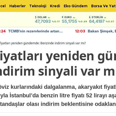
cel
Haberler
Teknoloji
Kredi
Eko Gündem
Borsa Ve Yat
DOLAR
EURO
STERLIN
47,7093
55,1755
64,4197
%0.17
%0.29
%0.37
TCMB'nin rezervlerinde artan
Bakan Şimşek, 
:24
12:03
momentum devam ediyor
için umut verici
bulundu
fiyatları yeniden gündemde: Benzinde indirim sinyali var mı?
fiyatları yeniden g
dirim sinyali var m
döviz kurlarındaki dalgalanma, akaryakıt fiyat
yla İstanbul’da benzin litre fiyatı 52 lirayı a
Vatandaşlar olası indirim beklentisine odak