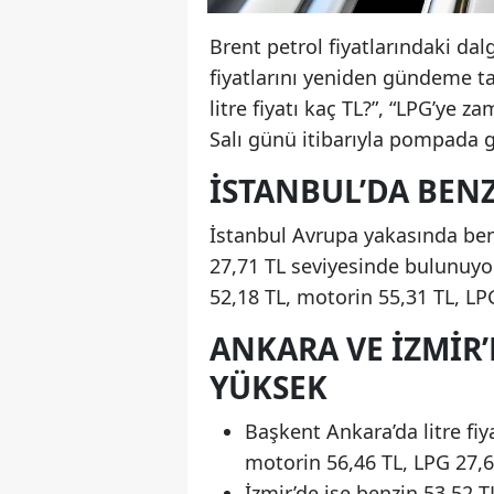
Brent petrol fiyatlarındaki da
fiyatlarını yeniden gündeme ta
litre fiyatı kaç TL?”, “LPG’ye 
Salı günü itibarıyla pompada g
İSTANBUL’DA BENZI
İstanbul Avrupa yakasında benzi
27,71 TL seviyesinde bulunuyor
52,18 TL, motorin 55,31 TL, LPG
ANKARA VE İZMIR
YÜKSEK
Başkent Ankara’da litre fiy
motorin 56,46 TL, LPG 27,6
İzmir’de ise benzin 53,52 