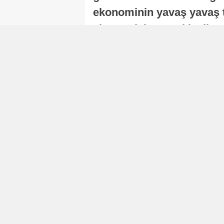
ekonominin yavaş yavaş t
ekonomisi, sonraki yıllard
Nur Duman