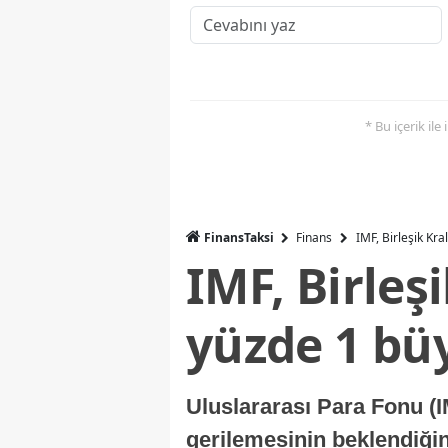
* Bu içerik ile
FinansTaksi
Finans
IMF, Birleşik Kr
IMF, Birleş
yüzde 1 bü
Uluslararası Para Fonu (I
gerilemesinin beklendiğini