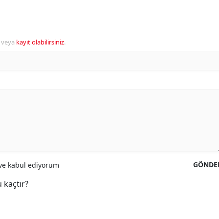
veya
kayıt olabilirsiniz
.
GÖNDE
e kabul ediyorum
 kaçtır?