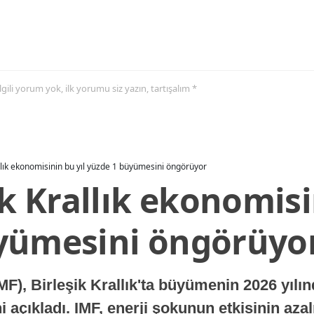
 ilgili yorum yok, ilk yorumu siz yazın, tartışalım *
allık ekonomisinin bu yıl yüzde 1 büyümesini öngörüyor
ik Krallık ekonomisi
yümesini öngörüyo
MF), Birleşik Krallık'ta büyümenin 2026 yılı
 açıkladı. IMF, enerji şokunun etkisinin azal