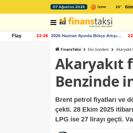
26
°
07 Ağustos 2026
Gün
r seviyesinin
2026 Haziran Ayında Bütçe Artışı
Flaş
22:26
22
Yaşandı
FinansTaksi
Eko Gündem
Akaryakıt 
Akaryakıt 
Benzinde in
Brent petrol fiyatları ve 
çekti. 28 Ekim 2025 itibarı
LPG ise 27 lirayı geçti. 