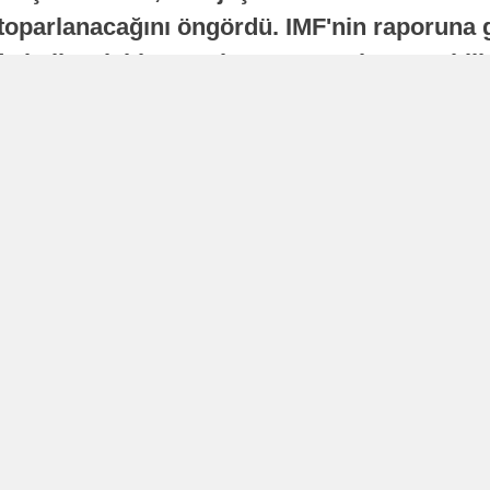
oparlanacağını öngördü. IMF'nin raporuna gö
a istikrarlı bir toparlanma süreci yaşayabilir
Yayınlanma
16 Temmuz 2026 - 22:37