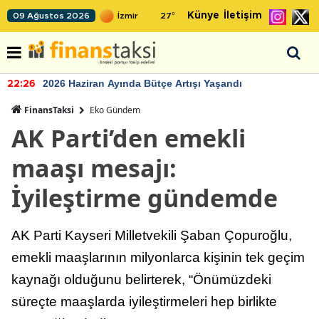
Künye
İletişim
09 Ağustos 2026
27
°
2026 Haziran Ayında Bütçe Artışı Yaşandı
22:26
FinansTaksi
Eko Gündem
AK Parti’den emekli
maaşı mesajı:
İyileştirme gündemde
AK Parti Kayseri Milletvekili Şaban Çopuroğlu,
emekli maaşlarının milyonlarca kişinin tek geçim
kaynağı olduğunu belirterek, “Önümüzdeki
süreçte maaşlarda iyileştirmeleri hep birlikte