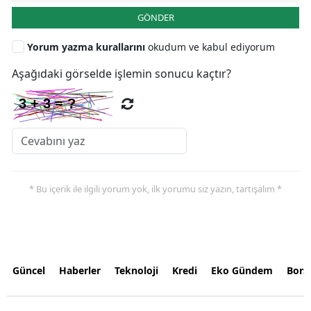
GÖNDER
Yorum yazma kurallarını
okudum ve kabul ediyorum
Aşağıdaki görselde işlemin sonucu kaçtır?
* Bu içerik ile ilgili yorum yok, ilk yorumu siz yazın, tartışalım *
Güncel
Haberler
Teknoloji
Kredi
Eko Gündem
Bors