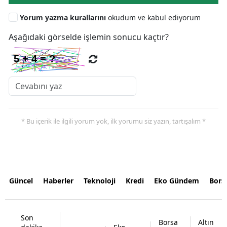
Yorum yazma kurallarını
okudum ve kabul ediyorum
Aşağıdaki görselde işlemin sonucu kaçtır?
* Bu içerik ile ilgili yorum yok, ilk yorumu siz yazın, tartışalım *
Güncel
Haberler
Teknoloji
Kredi
Eko Gündem
Bors
Son
Borsa
Altın