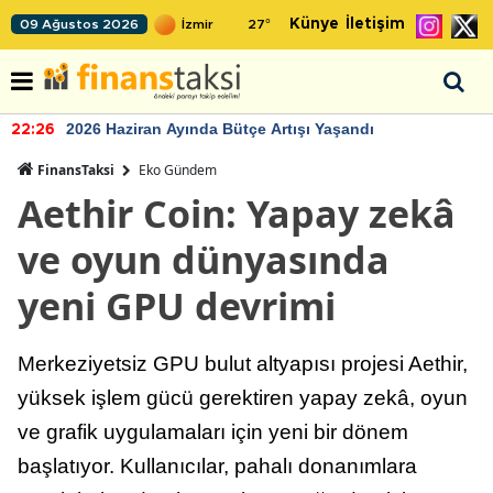
Künye
İletişim
09 Ağustos 2026
27
°
2026 Haziran Ayında Bütçe Artışı Yaşandı
22:26
FinansTaksi
Eko Gündem
Aethir Coin: Yapay zekâ
ve oyun dünyasında
yeni GPU devrimi
Merkeziyetsiz GPU bulut altyapısı projesi Aethir,
yüksek işlem gücü gerektiren yapay zekâ, oyun
ve grafik uygulamaları için yeni bir dönem
başlatıyor. Kullanıcılar, pahalı donanımlara