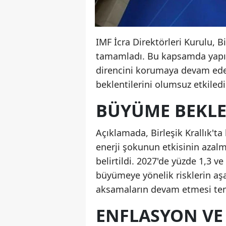
IMF İcra Direktörleri Kurulu, B
tamamladı. Bu kapsamda yapıla
direncini korumaya devam ede
beklentilerini olumsuz etkiledi
BÜYÜME BEKLEN
Açıklamada, Birleşik Krallık't
enerji şokunun etkisinin azalm
belirtildi. 2027'de yüzde 1,3 
büyümeye yönelik risklerin aşa
aksamaların devam etmesi temel
ENFLASYON VE 