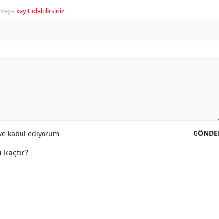
veya
kayıt olabilirsiniz
.
GÖNDE
e kabul ediyorum
 kaçtır?