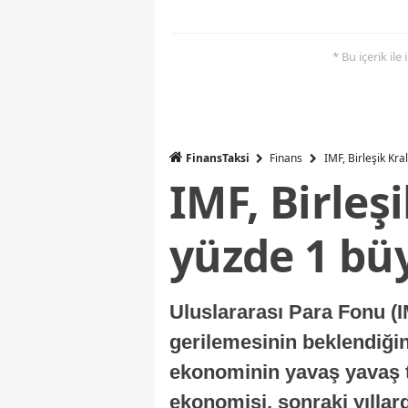
* Bu içerik ile
FinansTaksi
Finans
IMF, Birleşik Kr
IMF, Birleş
yüzde 1 bü
Uluslararası Para Fonu (I
gerilemesinin beklendiğini
ekonominin yavaş yavaş t
ekonomisi, sonraki yıllard