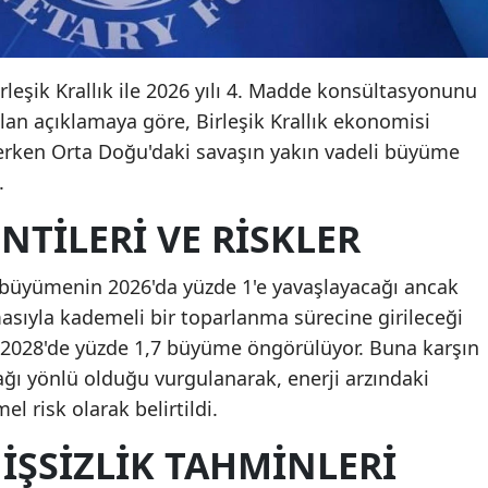
irleşik Krallık ile 2026 yılı 4. Madde konsültasyonunu
n açıklamaya göre, Birleşik Krallık ekonomisi
rken Orta Doğu'daki savaşın yakın vadeli büyüme
.
TILERI VE RISKLER
a büyümenin 2026'da yüzde 1'e yavaşlayacağı ancak
asıyla kademeli bir toparlanma sürecine girileceği
ve 2028'de yüzde 1,7 büyüme öngörülüyor. Buna karşın
ğı yönlü olduğu vurgulanarak, enerji arzındaki
 risk olarak belirtildi.
İŞSIZLIK TAHMINLERI