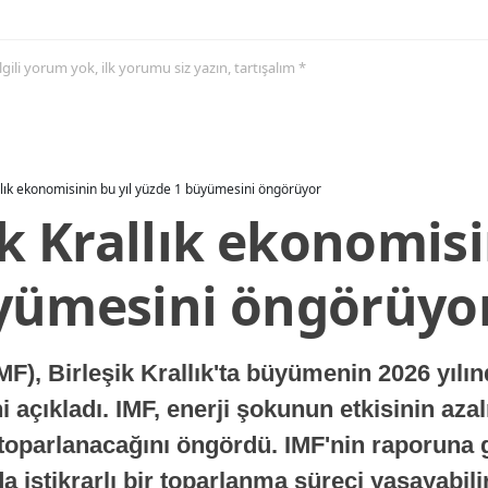
 ilgili yorum yok, ilk yorumu siz yazın, tartışalım *
allık ekonomisinin bu yıl yüzde 1 büyümesini öngörüyor
ik Krallık ekonomisi
yümesini öngörüyo
MF), Birleşik Krallık'ta büyümenin 2026 yılı
 açıkladı. IMF, enerji şokunun etkisinin azal
oparlanacağını öngördü. IMF'nin raporuna gö
a istikrarlı bir toparlanma süreci yaşayabilir