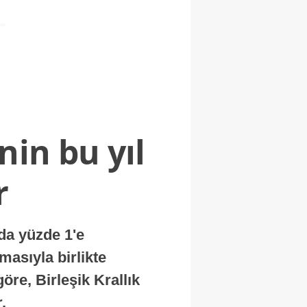
nin bu yıl
r
nda yüzde 1'e
masıyla birlikte
re, Birleşik Krallık
.