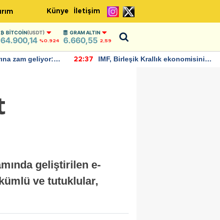
Künye
İletişim
ırım
BITCOIN
(USDT)
GRAM ALTIN
64.900,14
6.660,55
%0.924
2,59
allık ekonomisinin
Bitcoin, 65 bin dolar seviyesinin
22:30
büyümesini
altına düştü...
t
ında geliştirilen e-
kümlü ve tutuklular,