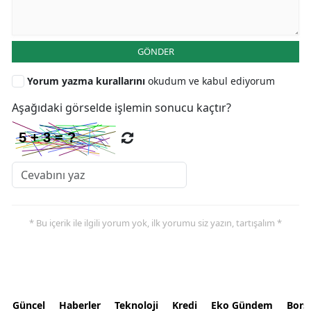
GÖNDER
Yorum yazma kurallarını
okudum ve kabul ediyorum
Aşağıdaki görselde işlemin sonucu kaçtır?
* Bu içerik ile ilgili yorum yok, ilk yorumu siz yazın, tartışalım *
Güncel
Haberler
Teknoloji
Kredi
Eko Gündem
Bors