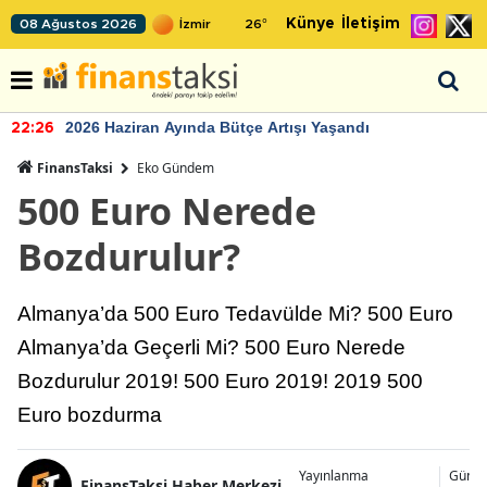
Künye
İletişim
08 Ağustos 2026
26
°
2026 Haziran Ayında Bütçe Artışı Yaşandı
22:26
FinansTaksi
Eko Gündem
500 Euro Nerede
Bozdurulur?
Almanya’da 500 Euro Tedavülde Mi? 500 Euro
Almanya’da Geçerli Mi? 500 Euro Nerede
Bozdurulur 2019! 500 Euro 2019! 2019 500
Euro bozdurma
Yayınlanma
Günce
FinansTaksi Haber Merkezi