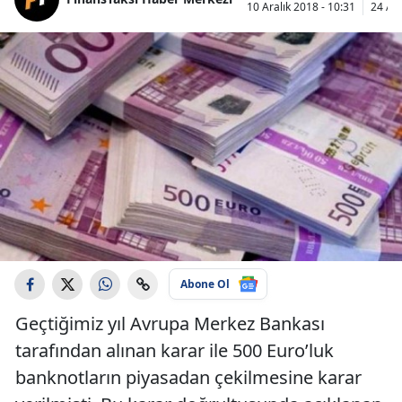
10 Aralık 2018 - 10:31
24 Ara
Abone Ol
Geçtiğimiz yıl Avrupa Merkez Bankası
tarafından alınan karar ile 500 Euro’luk
banknotların piyasadan çekilmesine karar