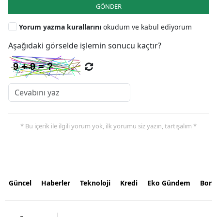
GÖNDER
Yorum yazma kurallarını
okudum ve kabul ediyorum
Aşağıdaki görselde işlemin sonucu kaçtır?
* Bu içerik ile ilgili yorum yok, ilk yorumu siz yazın, tartışalım *
Güncel
Haberler
Teknoloji
Kredi
Eko Gündem
Bors