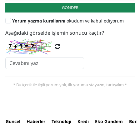
GÖNDER
Yorum yazma kurallarını
okudum ve kabul ediyorum
Aşağıdaki görselde işlemin sonucu kaçtır?
* Bu içerik ile ilgili yorum yok, ilk yorumu siz yazın, tartışalım *
Güncel
Haberler
Teknoloji
Kredi
Eko Gündem
Bors