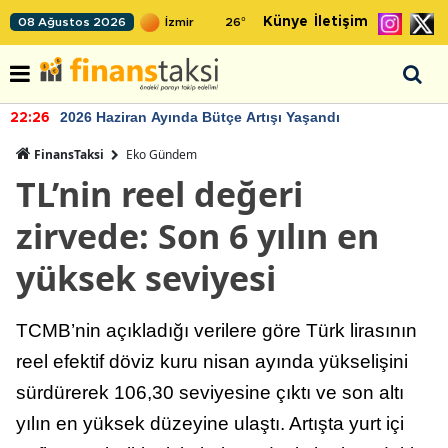
Künye
İletişim
08 Ağustos 2026
26
°
2026 Haziran Ayında Bütçe Artışı Yaşandı
22:26
FinansTaksi
Eko Gündem
TL’nin reel değeri
zirvede: Son 6 yılın en
yüksek seviyesi
TCMB’nin açıkladığı verilere göre Türk lirasının
reel efektif döviz kuru nisan ayında yükselişini
sürdürerek 106,30 seviyesine çıktı ve son altı
yılın en yüksek düzeyine ulaştı. Artışta yurt içi