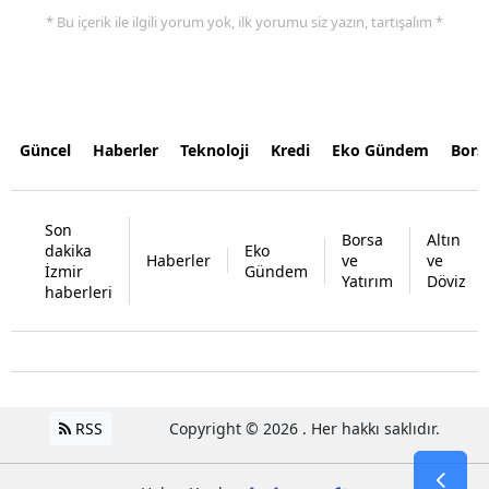
* Bu içerik ile ilgili yorum yok, ilk yorumu siz yazın, tartışalım *
Güncel
Haberler
Teknoloji
Kredi
Eko Gündem
Bors
Son
Borsa
Altın
dakika
Eko
Haberler
ve
ve
İzmir
Gündem
Yatırım
Döviz
haberleri
RSS
Copyright © 2026 . Her hakkı saklıdır.