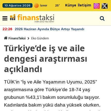
Künye
İletişim
10 Ağustos 2026
25
°
da Bütçe Artışı Yaşandı
TCMB'nin rezervl
22:24
FinansTaksi
Eko Gündem
Türkiye’de iş ve aile
dengesi araştırması
açıklandı
TÜİK’in “İş ve Aile Yaşamının Uyumu, 2025”
araştırmasına göre Türkiye’de 18-74 yaş
grubunun %43,1’i bakım sorumluluğu taşıyor.
Kadınlarda bakım yükü daha yüksek olurken,