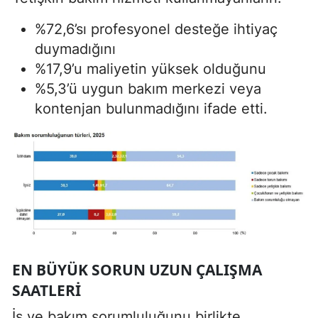
%72,6’sı profesyonel desteğe ihtiyaç
duymadığını
%17,9’u maliyetin yüksek olduğunu
%5,3’ü uygun bakım merkezi veya
kontenjan bulunmadığını ifade etti.
EN BÜYÜK SORUN UZUN ÇALIŞMA
SAATLERI
İş ve bakım sorumluluğunu birlikte