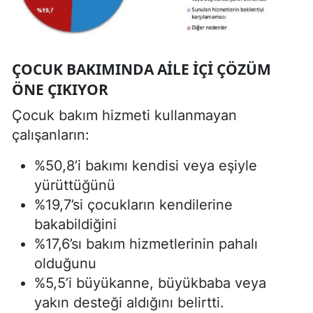
ÇOCUK BAKIMINDA AILE İÇI ÇÖZÜM
ÖNE ÇIKIYOR
Çocuk bakım hizmeti kullanmayan
çalışanların:
%50,8’i bakımı kendisi veya eşiyle
yürüttüğünü
%19,7’si çocukların kendilerine
bakabildiğini
%17,6’sı bakım hizmetlerinin pahalı
olduğunu
%5,5’i büyükanne, büyükbaba veya
yakın desteği aldığını belirtti.