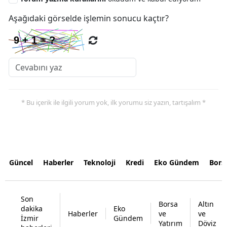
Aşağıdaki görselde işlemin sonucu kaçtır?
* Bu içerik ile ilgili yorum yok, ilk yorumu siz yazın, tartışalım *
Güncel
Haberler
Teknoloji
Kredi
Eko Gündem
Bors
Son
Borsa
Altın
dakika
Eko
Haberler
ve
ve
İzmir
Gündem
Yatırım
Döviz