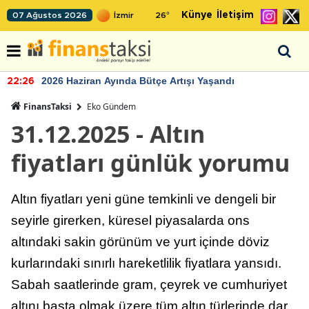
Künye
İletişim
07 Ağustos 2026
26
°
2026 Haziran Ayında Bütçe Artışı Yaşandı
22:26
FinansTaksi
Eko Gündem
31.12.2025 - Altın
fiyatları günlük yorumu
Altın fiyatları yeni güne temkinli ve dengeli bir
seyirle girerken, küresel piyasalarda ons
altındaki sakin görünüm ve yurt içinde döviz
kurlarındaki sınırlı hareketlilik fiyatlara yansıdı.
Sabah saatlerinde gram, çeyrek ve cumhuriyet
altını başta olmak üzere tüm altın türlerinde dar