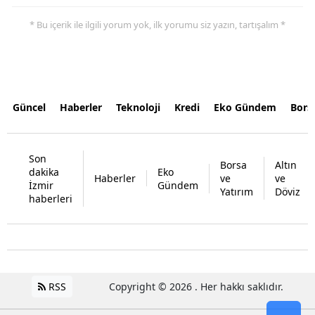
* Bu içerik ile ilgili yorum yok, ilk yorumu siz yazın, tartışalım *
Güncel
Haberler
Teknoloji
Kredi
Eko Gündem
Bors
Son
Borsa
Altın
dakika
Eko
Haberler
ve
ve
İzmir
Gündem
Yatırım
Döviz
haberleri
RSS
Copyright © 2026 . Her hakkı saklıdır.