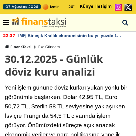
Künye
İletişim
07 Ağustos 2026
26
°
IMF, Birleşik Krallık ekonomisinin bu yıl yüzde 1
22:37
büyümesini öngörüyor
FinansTaksi
Eko Gündem
30.12.2025 - Günlük
döviz kuru analizi
Yeni işlem gününe döviz kurları yukarı yönlü bir
görünümle başlarken, Dolar 42,95 TL, Euro
50,72 TL, Sterlin 58 TL seviyesine yaklaşırken
İsviçre Frangı da 54,5 TL civarında işlem
görüyor. Önümüzdeki süreçte açıklanacak
ekonomik veriler ve para politikasına yönelik