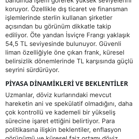
bandında işlem görerek yüksek seviyelerini
koruyor. Özellikle dış ticaret ve finansman
işlemlerinde sterlin kullanan şirketler
açısından bu görünüm dikkatle takip
ediliyor. Öte yandan İsviçre Frangı yaklaşık
54,5 TL seviyesinde bulunuyor. Güvenli
liman özelliğiyle öne çıkan frank, küresel
belirsizlik dönemlerinde TL karşısında güçlü
seyrini sürdürüyor.
PIYASA DINAMIKLERI VE BEKLENTILER
Uzmanlar, döviz kurlarındaki mevcut
hareketin ani ve spekülatif olmadığını, daha
çok kontrollü ve kademeli bir yükseliş
sürecine işaret ettiğini belirtiyor. Para
politikasına ilişkin beklentiler, enflasyon
görünümü ve küresel faiz ortamı döviz