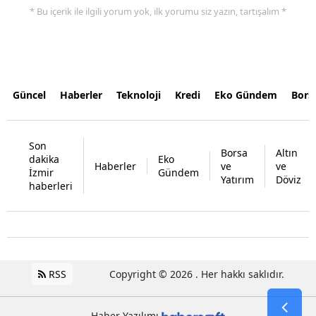
* Bu içerik ile ilgili yorum yok, ilk yorumu siz yazın, tartışalım *
Güncel
Haberler
Teknoloji
Kredi
Eko Gündem
Bors
Son
Borsa
Altın
dakika
Eko
Haberler
ve
ve
İzmir
Gündem
Yatırım
Döviz
haberleri
RSS
Copyright © 2026 . Her hakkı saklıdır.
Haber Yazılımı