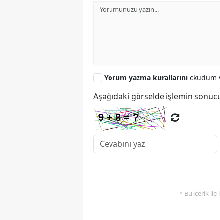
Yorum yazma kurallarını
okudum v
Aşağıdaki görselde işlemin sonucu
* Bu içerik ile