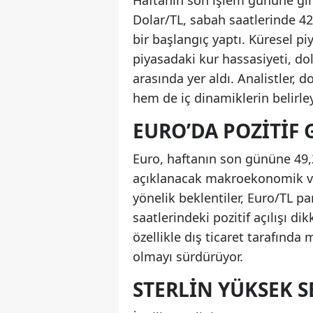
Haftanın son işlem gününe giril
Dolar/TL, sabah saatlerinde 4
bir başlangıç yaptı. Küresel pi
piyasadaki kur hassasiyeti, do
arasında yer aldı. Analistler, 
hem de iç dinamiklerin belirley
EURO’DA POZITI
Euro, haftanın son gününe 49,
açıklanacak makroekonomik ver
yönelik beklentiler, Euro/TL p
saatlerindeki pozitif açılışı d
özellikle dış ticaret tarafında
olmayı sürdürüyor.
STERLIN YÜKSEK S