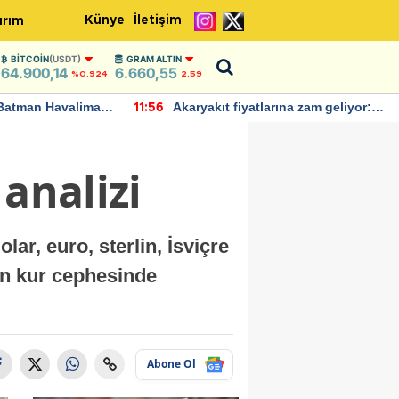
Künye
İletişim
ırım
BITCOIN
(USDT)
GRAM ALTIN
64.900,14
6.660,55
%0.924
2,59
Batman Havalimanı
Akaryakıt fiyatlarına zam geliyor:
11:56
 açıklamalarda
Yeni tarih açıklandı
analizi
lar, euro, sterlin, İsviçre
en kur cephesinde
Abone Ol