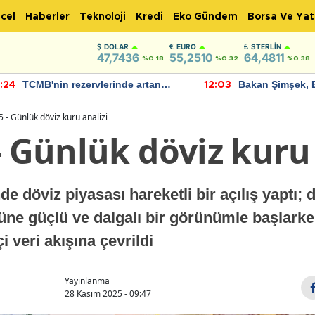
cel
Haberler
Teknoloji
Kredi
Eko Gündem
Borsa Ve Yat
DOLAR
EURO
STERLIN
47,7436
55,2510
64,4811
%0.18
%0.32
%0.38
TCMB'nin rezervlerinde artan
Bakan Şimşek, 
:24
12:03
momentum devam ediyor
için umut verici
bulundu
 - Günlük döviz kuru analizi
- Günlük döviz kuru 
 döviz piyasası hareketli bir açılış yaptı; do
güne güçlü ve dalgalı bir görünümle başlark
i veri akışına çevrildi
Yayınlanma
28 Kasım 2025 - 09:47