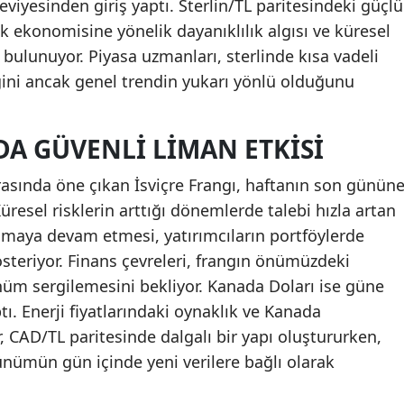
seviyesinden giriş yaptı. Sterlin/TL paritesindeki güçlü
ık ekonomisine yönelik dayanıklılık algısı ve küresel
 bulunuyor. Piyasa uzmanları, sterlinde kısa vadeli
ğini ancak genel trendin yukarı yönlü olduğunu
DA GÜVENLI LIMAN ETKISI
rasında öne çıkan İsviçre Frangı, haftanın son günün
üresel risklerin arttığı dönemlerde talebi hızla artan
lmaya devam etmesi, yatırımcıların portföylerde
steriyor. Finans çevreleri, frangın önümüzdeki
ünüm sergilemesini bekliyor. Kanada Doları ise güne
tı. Enerji fiyatlarındaki oynaklık ve Kanada
, CAD/TL paritesinde dalgalı bir yapı oluştururken,
ünümün gün içinde yeni verilere bağlı olarak