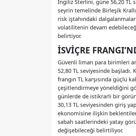
İngiliz Sterlini, güne 56,20 TL 
seyrin temelinde Birleşik Krall
risk iştahındaki dalgalanmalar
volatilitenin devam edebilece
belirtiyor.
İSVIÇRE FRANGI’N
Güvenli liman para birimleri a
52,80 TL seviyesinde başladı. K
frangın TL karşısında güçlü ka
çeşitlendirmeye yöneldiğini gö
günlerde de istikrarlı bir gör
30,13 TL seviyesinden giriş yap
ekonomisine ilişkin beklentiler
sabah saatlerindeki yatay gör
değişebileceği belirtiliyor.