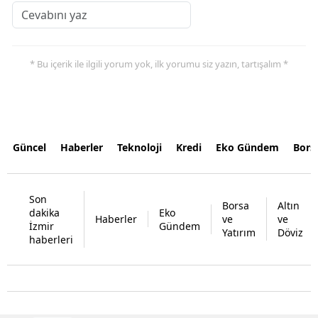
* Bu içerik ile ilgili yorum yok, ilk yorumu siz yazın, tartışalım *
Güncel
Haberler
Teknoloji
Kredi
Eko Gündem
Bors
Son
Borsa
Altın
dakika
Eko
Haberler
ve
ve
İzmir
Gündem
Yatırım
Döviz
haberleri