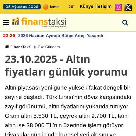
Künye
İletişim
08 Ağustos 2026
26
°
2026 Haziran Ayında Bütçe Artışı Yaşandı
22:26
FinansTaksi
Eko Gündem
23.10.2025 - Altın
fiyatları günlük yorumu
Altın piyasası yeni güne yüksek fakat dengeli bir
seyirle başladı. Türk Lirası’nın döviz karşısındaki
zayıf görünümü, altın fiyatlarını yukarıda tutuyor.
Gram altın 5.530 TL, çeyrek altın 9.700 TL, tam
altın ise 38.000 TL’nin üzerinde işlem görüyor.
Piyasalar gün içinde küresel veri akışını ve