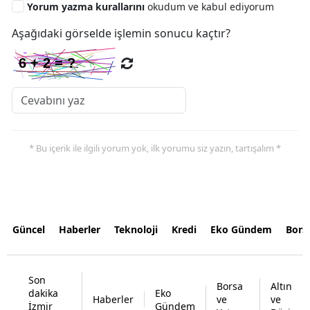
Yorum yazma kurallarını
okudum ve kabul ediyorum
Aşağıdaki görselde işlemin sonucu kaçtır?
* Bu içerik ile ilgili yorum yok, ilk yorumu siz yazın, tartışalım *
Güncel
Haberler
Teknoloji
Kredi
Eko Gündem
Bors
Son
Borsa
Altın
dakika
Eko
Haberler
ve
ve
İzmir
Gündem