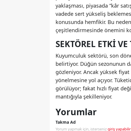
yaklaşması, piyasada “kâr satış
vadede sert yükseliş beklemes
konusunda hemfikir. Bu nedenle
çeşitlendirmesinde önemini ko
SEKTÖREL ETKI VE
Kuyumculuk sektörü, son dönemd
belirtiyor. Düğün sezonunun da 
gözleniyor. Ancak yüksek fiyat 
yönelmesine yol açıyor. Tüketic
görülüyor; fakat hızlı fiyat değ
mantığıyla şekilleniyor.
Yorumlar
Takma Ad
Yorum yapmak için, isterseniz
giriş yapabilir