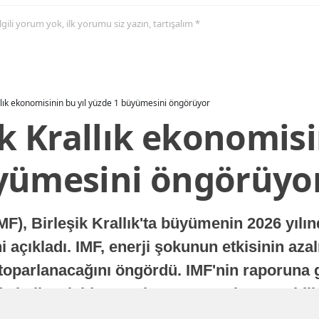
 ilgili yorum yok, ilk yorumu siz yazın, tartışalım *
allık ekonomisinin bu yıl yüzde 1 büyümesini öngörüyor
ik Krallık ekonomisi
yümesini öngörüyo
MF), Birleşik Krallık'ta büyümenin 2026 yılı
 açıkladı. IMF, enerji şokunun etkisinin azal
oparlanacağını öngördü. IMF'nin raporuna gö
a istikrarlı bir toparlanma süreci yaşayabilir