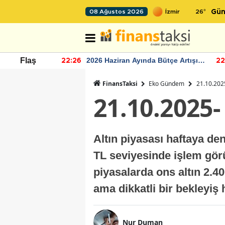
26
°
08 Ağustos 2026
Gün
r seviyesinin
2026 Haziran Ayında Bütçe Artışı
Flaş
22:26
22
Yaşandı
FinansTaksi
Eko Gündem
21.10.2025
21.10.2025-
Altın piyasası haftaya de
TL seviyesinde işlem gör
piyasalarda ons altın 2.4
ama dikkatli bir bekleyiş
Nur Duman