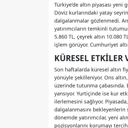
Türkiye’de altın piyasası yeni 
Döviz kurlarındaki yatay seyrin 
dalgalanmalar gözlenmedi. Anca
yatırımcıların temkinli tutum
5.860 TL, çeyrek altın 10.080 T
işlem görüyor. Cumhuriyet altın
KÜRESEL ETKILER 
Son haftalarda küresel altın fi
yönüyle şekilleniyor. Ons altın
üzerinde tutunma çabasında. 
yansıyor. Yurtiçinde ise kur etk
ilerlemesini sağlıyor. Piyasad
dalgalanmasını bekleyenlerin s
dönemde yatırımcılar, yeni alı
pozisyonlarını korumayı tercih 