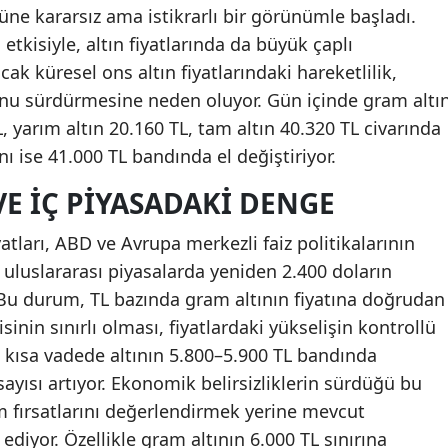
güne kararsız ama istikrarlı bir görünümle başladı.
etkisiyle, altın fiyatlarında da büyük çaplı
k küresel ons altın fiyatlarındaki hareketlilik,
unu sürdürmesine neden oluyor. Gün içinde gram altı
L, yarım altın 20.160 TL, tam altın 40.320 TL civarında
ı ise 41.000 TL bandında el değiştiriyor.
VE İÇ PIYASADAKI DENGE
yatları, ABD ve Avrupa merkezli faiz politikalarının
, uluslararası piyasalarda yeniden 2.400 doların
Bu durum, TL bazında gram altının fiyatına doğrudan
isinin sınırlı olması, fiyatlardaki yükselişin kontrollü
a, kısa vadede altının 5.800–5.900 TL bandında
ayısı artıyor. Ekonomik belirsizliklerin sürdüğü bu
m fırsatlarını değerlendirmek yerine mevcut
ediyor. Özellikle gram altının 6.000 TL sınırına