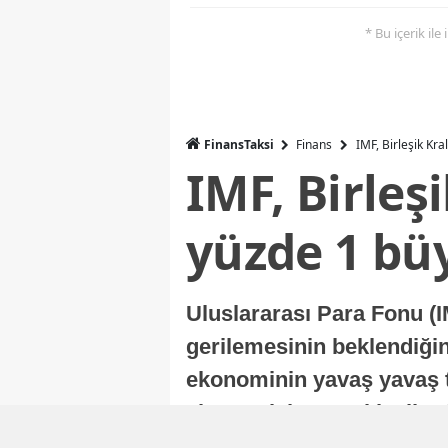
* Bu içerik ile
FinansTaksi
Finans
IMF, Birleşik Kr
IMF, Birleş
yüzde 1 bü
Uluslararası Para Fonu (I
gerilemesinin beklendiğini
ekonominin yavaş yavaş t
ekonomisi, sonraki yıllard