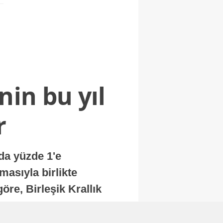
nin bu yıl
r
nda yüzde 1'e
masıyla birlikte
re, Birleşik Krallık
.