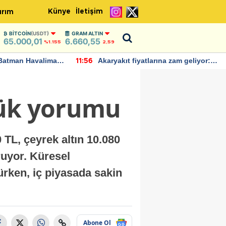
Künye
İletişim
ırım
BITCOIN
(USDT)
GRAM ALTIN
65.000,01
6.660,55
%1.155
2,59
Batman Havalimanı
Akaryakıt fiyatlarına zam geliyor:
11:56
 açıklamalarda
Yeni tarih açıklandı
nlük yorumu
 TL, çeyrek altın 10.080
ruyor. Küresel
ürken, iç piyasada sakin
Abone Ol