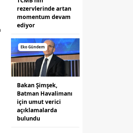
TCMB'nin
rezervlerinde artan
momentum devam
ediyor
n
Eko Gündem
Bakan Şimşek,
Batman Havalimanı
için umut verici
açıklamalarda
bulundu