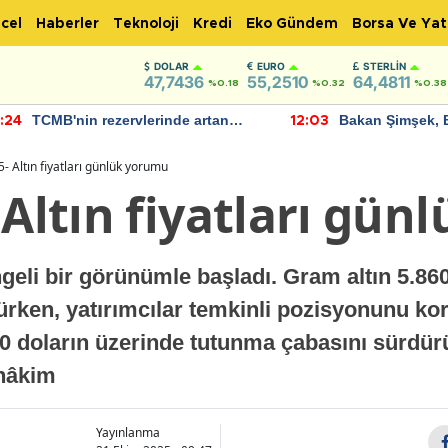
cel
Haberler
Teknoloji
Kredi
Eko Gündem
Borsa Ve Yat
DOLAR
EURO
STERLIN
47,7436
55,2510
64,4811
%0.18
%0.32
%0.38
TCMB'nin rezervlerinde artan
Bakan Şimşek, 
:24
12:03
momentum devam ediyor
için umut verici
bulundu
- Altın fiyatları günlük yorumu
 Altın fiyatları gü
ngeli bir görünümle başladı. Gram altın 5.860
ürken, yatırımcılar temkinli pozisyonunu ko
00 doların üzerinde tutunma çabasını sürdür
 hâkim
Yayınlanma