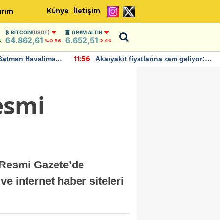
Künye
İletişim
ırım
BITCOIN
(USDT)
GRAM ALTIN
64.862,61
6.652,51
8
%0.56
2,46
Batman Havalimanı
Akaryakıt fiyatlarına zam geliyor:
11:56
 açıklamalarda
Yeni tarih açıklandı
Resmi
e Resmi Gazete’de
e internet haber siteleri