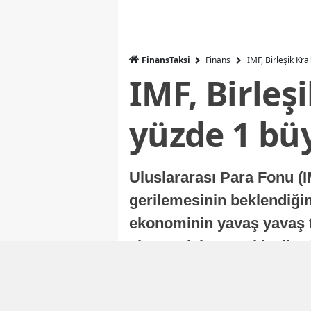
FinansTaksi
Finans
IMF, Birleşik Kr
IMF, Birleş
yüzde 1 bü
Uluslararası Para Fonu (I
gerilemesinin beklendiğini
ekonominin yavaş yavaş t
ekonomisi, sonraki yıllard
Nur Duman