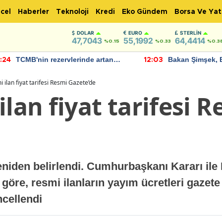
cel
Haberler
Teknoloji
Kredi
Eko Gündem
Borsa Ve Yat
DOLAR
EURO
STERLIN
47,7043
55,1992
64,4414
%0.15
%0.33
%0.3
TCMB'nin rezervlerinde artan
Bakan Şimşek, 
:24
12:03
momentum devam ediyor
için umut verici
bulundu
 ilan fiyat tarifesi Resmi Gazete’de
ilan fiyat tarifesi 
 yeniden belirlendi. Cumhurbaşkanı Kararı il
re, resmi ilanların yayım ücretleri gazete v
üncellendi