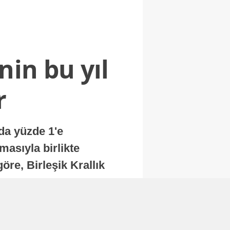
nin bu yıl
r
nda yüzde 1'e
masıyla birlikte
re, Birleşik Krallık
.
Abone Ol