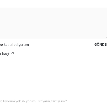
GÖNDE
e kabul ediyorum
 kaçtır?
 ilgili yorum yok, ilk yorumu siz yazın, tartışalım *