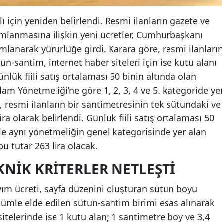
ılı için yeniden belirlendi. Resmi ilanların gazete ve
ımlanmasına ilişkin yeni ücretler, Cumhurbaşkanı
ımlanarak yürürlüğe girdi. Karara göre, resmi ilanları
tun-santim, internet haber siteleri için ise kutu alanı
lük fiili satış ortalaması 50 binin altında olan
lam Yönetmeliği’ne göre 1, 2, 3, 4 ve 5. kategoride ye
, resmi ilanların bir santimetresinin tek sütundaki ve
ra olarak belirlendi. Günlük fiili satış ortalaması 50
ile aynı yönetmeliğin genel kategorisinde yer alan
 bu tutar 263 lira olacak.
NIK KRITERLER NETLEŞTI
yım ücreti, sayfa düzenini oluşturan sütun boyu
çümle elde edilen sütun-santim birimi esas alınarak
itelerinde ise 1 kutu alan; 1 santimetre boy ve 3,4