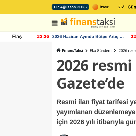
26
°
07 Ağustos 2026
Gün
r seviyesinin
2026 Haziran Ayında Bütçe Artışı
Flaş
22:26
22
Yaşandı
FinansTaksi
Eko Gündem
2026 resmi
2026 resmi 
Gazete’de
Resmi ilan fiyat tarifesi
yayımlanan düzenlemeye gö
için 2026 yılı itibarıyla g