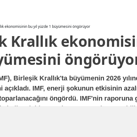
allık ekonomisinin bu yıl yüzde 1 büyümesini öngörüyor
ik Krallık ekonomisi
yümesini öngörüyo
MF), Birleşik Krallık'ta büyümenin 2026 yılı
 açıkladı. IMF, enerji şokunun etkisinin azal
oparlanacağını öngördü. IMF'nin raporuna gö
a istikrarlı bir toparlanma süreci yaşayabilir
Yayınlanma
16 Temmuz 2026 - 22:37