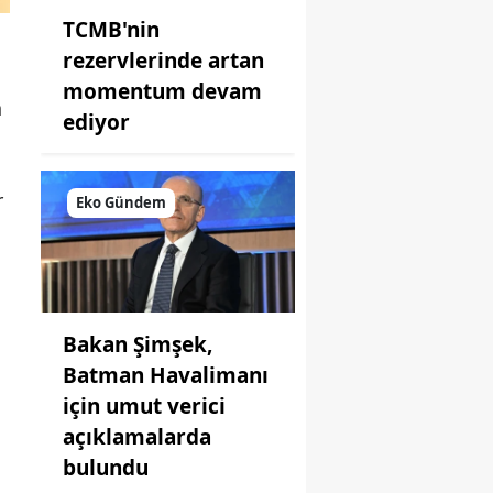
TCMB'nin
rezervlerinde artan
momentum devam
n
ediyor
r
Eko Gündem
Bakan Şimşek,
Batman Havalimanı
için umut verici
açıklamalarda
bulundu