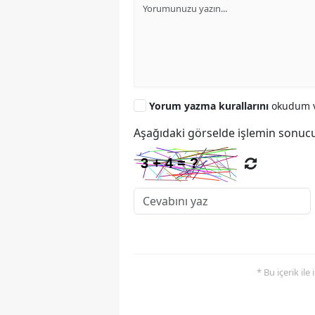
Yorum yazma kurallarını
okudum v
Aşağıdaki görselde işlemin sonucu
* Bu içerik ile