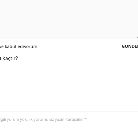
GÖNDE
e kabul ediyorum
 kaçtır?
 ilgili yorum yok, ilk yorumu siz yazın, tartışalım *