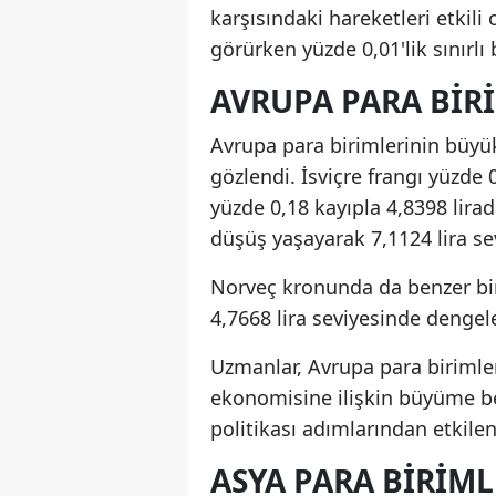
karşısındaki hareketleri etkili 
görürken yüzde 0,01'lik sınırlı 
AVRUPA PARA BIR
Avrupa para birimlerinin büyü
gözlendi. İsviçre frangı yüzde 
yüzde 0,18 kayıpla 4,8398 lir
düşüş yaşayarak 7,1124 lira sev
Norveç kronunda da benzer bir
4,7668 lira seviyesinde dengel
Uzmanlar, Avrupa para birimle
ekonomisine ilişkin büyüme be
politikası adımlarından etkilend
ASYA PARA BIRIML