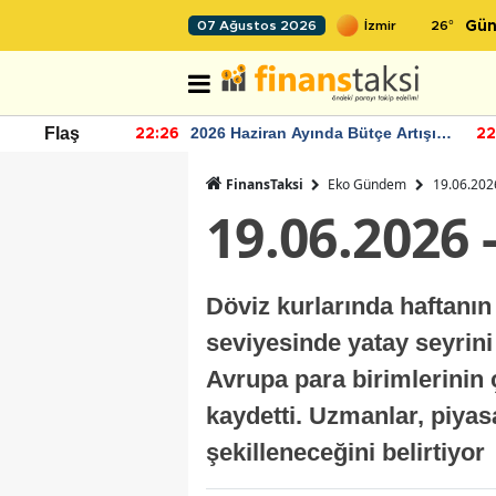
26
°
07 Ağustos 2026
Gün
r seviyesinin
2026 Haziran Ayında Bütçe Artışı
Flaş
22:26
22
Yaşandı
FinansTaksi
Eko Gündem
19.06.2026
19.06.2026 
Döviz kurlarında haftanın
seviyesinde yatay seyrini
Avrupa para birimlerinin 
kaydetti. Uzmanlar, piyas
şekilleneceğini belirtiyor