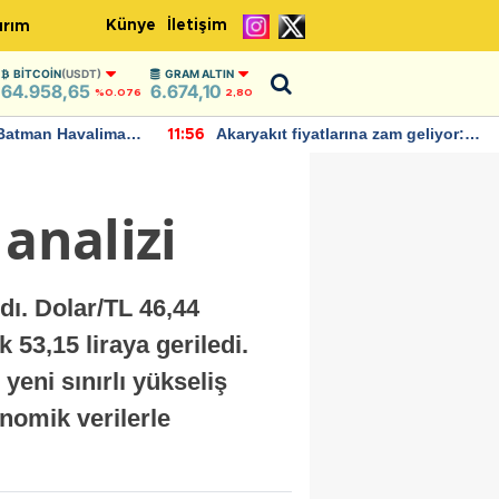
Künye
İletişim
ırım
BITCOIN
(USDT)
GRAM ALTIN
64.958,65
6.674,10
%0.076
2,80
Batman Havalimanı
Akaryakıt fiyatlarına zam geliyor:
11:56
 açıklamalarda
Yeni tarih açıklandı
analizi
dı. Dolar/TL 46,44
53,15 liraya geriledi.
eni sınırlı yükseliş
onomik verilerle