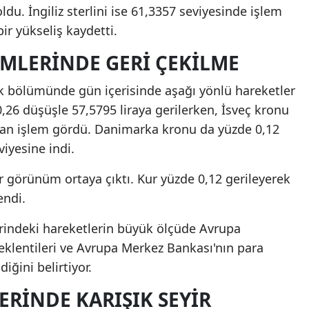
oldu. İngiliz sterlini ise 61,3357 seviyesinde işlem
bir yükseliş kaydetti.
IMLERINDE GERI ÇEKILME
k bölümünde gün içerisinde aşağı yönlü hareketler
0,26 düşüşle 57,5795 liraya gerilerken, İsveç kronu
adan işlem gördü. Danimarka kronu da yüzde 0,12
iyesine indi.
 görünüm ortaya çıktı. Kur yüzde 0,12 gerileyerek
endi.
rindeki hareketlerin büyük ölçüde Avrupa
klentileri ve Avrupa Merkez Bankası'nın para
iğini belirtiyor.
ERINDE KARIŞIK SEYIR