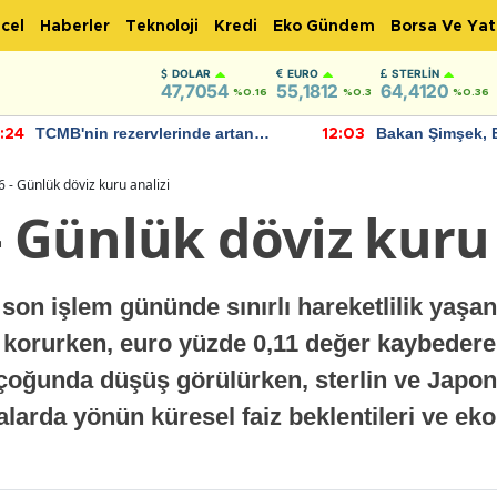
cel
Haberler
Teknoloji
Kredi
Eko Gündem
Borsa Ve Yat
DOLAR
EURO
STERLIN
47,7054
55,1812
64,4120
%0.16
%0.3
%0.36
TCMB'nin rezervlerinde artan
Bakan Şimşek, 
:24
12:03
momentum devam ediyor
için umut verici
bulundu
 - Günlük döviz kuru analizi
- Günlük döviz kuru 
 son işlem gününde sınırlı hareketlilik yaşan
 korurken, euro yüzde 0,11 değer kaybederek 
çoğunda düşüş görülürken, sterlin ve Japon y
alarda yönün küresel faiz beklentileri ve ek