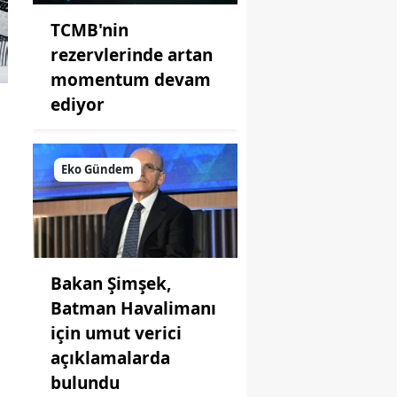
TCMB'nin
rezervlerinde artan
momentum devam
ediyor
a
Eko Gündem
Bakan Şimşek,
Batman Havalimanı
için umut verici
açıklamalarda
.
bulundu