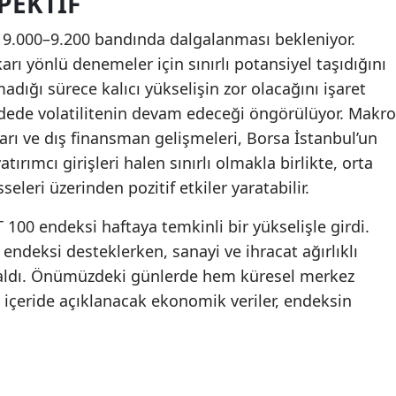
PEKTIF
a 9.000–9.200 bandında dalgalanması bekleniyor.
ı yönlü denemeler için sınırlı potansiyel taşıdığını
dığı sürece kalıcı yükselişin zor olacağını işaret
 vadede volatilitenin devam edeceği öngörülüyor. Makro
aları ve dış finansman gelişmeleri, Borsa İstanbul’un
ırımcı girişleri halen sınırlı olmakla birlikte, orta
eleri üzerinden pozitif etkiler yaratabilir.
 100 endeksi haftaya temkinli bir yükselişle girdi.
 endeksi desteklerken, sanayi ve ihracat ağırlıklı
 kaldı. Önümüzdeki günlerde hem küresel merkez
 içeride açıklanacak ekonomik veriler, endeksin