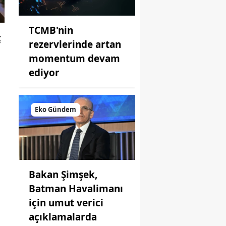
TCMB'nin
ç
rezervlerinde artan
momentum devam
ediyor
Eko Gündem
Bakan Şimşek,
Batman Havalimanı
için umut verici
açıklamalarda