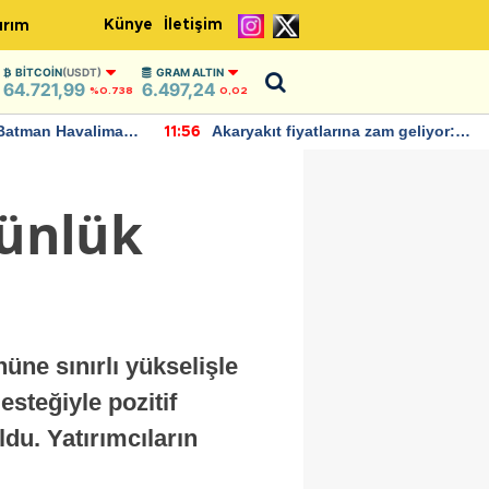
Künye
İletişim
ırım
BITCOIN
(USDT)
GRAM ALTIN
64.721,99
6.497,24
%0.738
0,02
Batman Havalimanı
Akaryakıt fiyatlarına zam geliyor:
11:56
 açıklamalarda
Yeni tarih açıklandı
günlük
üne sınırlı yükselişle
esteğiyle pozitif
ldu. Yatırımcıların