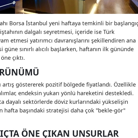
hı Borsa İstanbul yeni haftaya temkinli bir başlangı
 iştahının dalgalı seyretmesi, içeride ise Türk
vam etmesi yatırımcı davranışlarını şekillendiren ana
 güne sınırlı alıcılı başlarken, haftanın ilk gününde
 öne çıktı.
ÖRÜNÜMÜ
ı artış göstererek pozitif bölgede fiyatlandı. Özellikle
alımlar, endeksin yukarı yönlü hareketini destekledi.
ta dayalı sektörlerde döviz kurlarındaki yükselişin
rın hafta başındaki stratejisi daha çok "bekle-gör"
IÇTA ÖNE ÇIKAN UNSURLAR