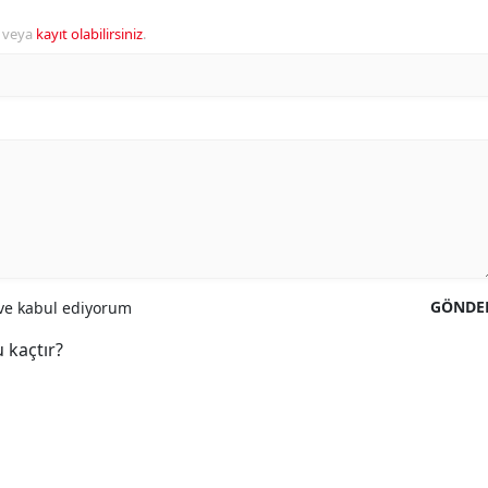
veya
kayıt olabilirsiniz
.
GÖNDE
e kabul ediyorum
 kaçtır?