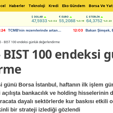
cel
Haberler
Teknoloji
Kredi
Eko Gündem
Borsa Ve Yat
DOLAR
EURO
STERLIN
47,5933
55,2088
64,3752
%0.02
%0.19
%0.23
TCMB'nin rezervlerinde artan
Bakan Şimşek, 
:24
12:03
momentum devam ediyor
için umut verici
bulundu
5 - BIST 100 endeksi günlük değerlendirme
- BIST 100 endeksi 
irme
 günü Borsa İstanbul, haftanın ilk işlem gün
açılışta bankacılık ve holding hisselerinin d
acata dayalı sektörlerde kur baskısı etkili o
li bir strateji izlediği gözlendi