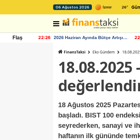
26
°
06 Ağustos 2026
Gün
r seviyesinin
2026 Haziran Ayında Bütçe Artışı
Flaş
22:26
22
Yaşandı
FinansTaksi
Eko Gündem
18.08.202
18.08.2025 
değerlend
18 Ağustos 2025 Pazartesi
başladı. BIST 100 endeksi 
seyrederken, sanayi ve ihr
haftanın ilk gününde temkin