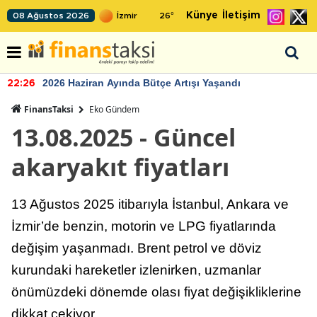
Künye
İletişim
08 Ağustos 2026
26
°
2026 Haziran Ayında Bütçe Artışı Yaşandı
22:26
FinansTaksi
Eko Gündem
13.08.2025 - Güncel
akaryakıt fiyatları
13 Ağustos 2025 itibarıyla İstanbul, Ankara ve
İzmir’de benzin, motorin ve LPG fiyatlarında
değişim yaşanmadı. Brent petrol ve döviz
kurundaki hareketler izlenirken, uzmanlar
önümüzdeki dönemde olası fiyat değişikliklerine
dikkat çekiyor