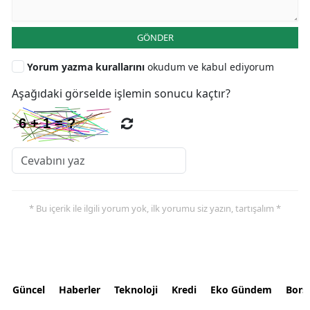
GÖNDER
Yorum yazma kurallarını
okudum ve kabul ediyorum
Aşağıdaki görselde işlemin sonucu kaçtır?
* Bu içerik ile ilgili yorum yok, ilk yorumu siz yazın, tartışalım *
Güncel
Haberler
Teknoloji
Kredi
Eko Gündem
Bors