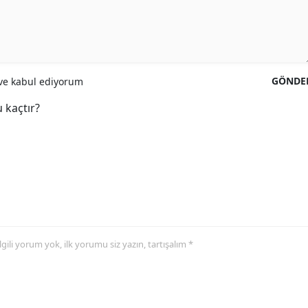
GÖNDE
e kabul ediyorum
 kaçtır?
 ilgili yorum yok, ilk yorumu siz yazın, tartışalım *