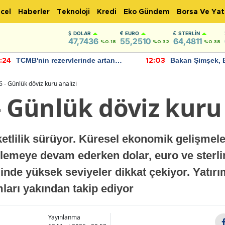
cel
Haberler
Teknoloji
Kredi
Eko Gündem
Borsa Ve Yat
DOLAR
EURO
STERLIN
47,7436
55,2510
64,4811
%0.18
%0.32
%0.38
TCMB'nin rezervlerinde artan
Bakan Şimşek, 
:24
12:03
momentum devam ediyor
için umut verici
bulundu
 - Günlük döviz kuru analizi
- Günlük döviz kuru 
etlilik sürüyor. Küresel ekonomik gelişmele
kilemeye devam ederken dolar, euro ve sterl
inde yüksek seviyeler dikkat çekiyor. Yatırım
ları yakından takip ediyor
Yayınlanma