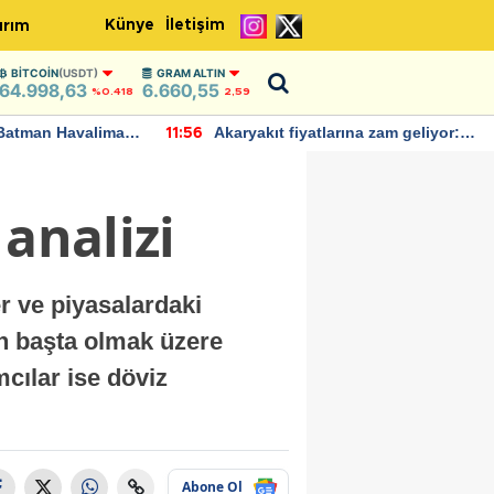
Künye
İletişim
ırım
BITCOIN
(USDT)
GRAM ALTIN
64.998,63
6.660,55
%0.418
2,59
Batman Havalimanı
Akaryakıt fiyatlarına zam geliyor:
11:56
 açıklamalarda
Yeni tarih açıklandı
analizi
r ve piyasalardaki
in başta olmak üzere
cılar ise döviz
Abone Ol