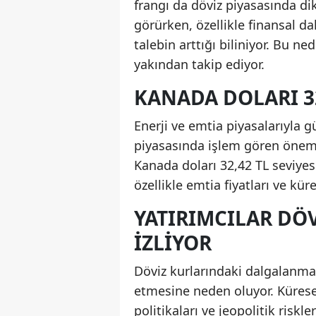
frangı da döviz piyasasında dik
görürken, özellikle finansal 
talebin arttığı biliniyor. Bu ne
yakından takip ediyor.
KANADA DOLARI 32
Enerji ve emtia piyasalarıyla g
piyasasında işlem gören önemli
Kanada doları 32,42 TL seviye
özellikle emtia fiyatları ve kü
YATIRIMCILAR DÖV
IZLIYOR
Döviz kurlarındaki dalgalanmala
etmesine neden oluyor. Kürese
politikaları ve jeopolitik risk