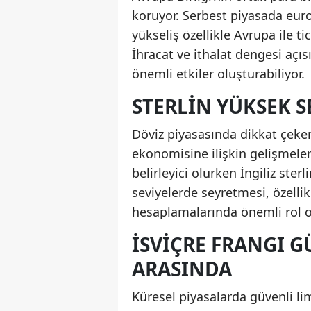
koruyor. Serbest piyasada eur
yükseliş özellikle Avrupa ile ti
İhracat ve ithalat dengesi açı
önemli etkiler oluşturabiliyor.
STERLIN YÜKSEK S
Döviz piyasasında dikkat çeken b
ekonomisine ilişkin gelişmeler
belirleyici olurken İngiliz ster
seviyelerde seyretmesi, özellik
hesaplamalarında önemli rol o
İSVIÇRE FRANGI G
ARASINDA
Küresel piyasalarda güvenli li