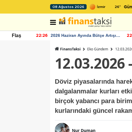
26
°
08 Ağustos 2026
Gün
r seviyesinin
2026 Haziran Ayında Bütçe Artışı
Flaş
22:26
22
Yaşandı
FinansTaksi
Eko Gündem
12.03.2026
12.03.2026 
Döviz piyasalarında harek
dalgalanmalar kurları et
birçok yabancı para birim
kurlarındaki güncel rakam
Nur Duman