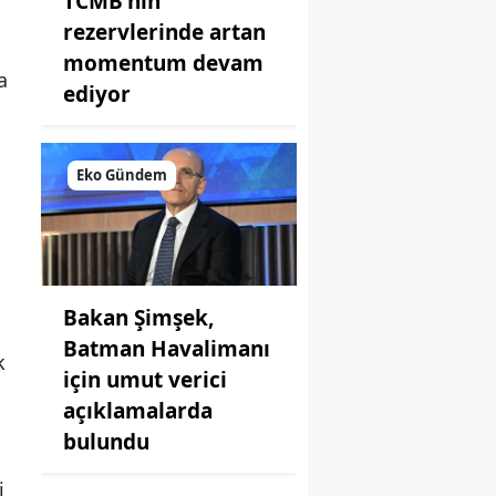
TCMB'nin
rezervlerinde artan
momentum devam
a
ediyor
Eko Gündem
Bakan Şimşek,
Batman Havalimanı
k
için umut verici
açıklamalarda
bulundu
i