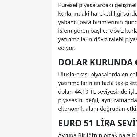
Küresel piyasalardaki gelişme
kurlarındaki hareketliliği sür
yabancı para birimlerinin günc
işlem gören başlıca döviz kurl
yatırımcıların döviz talebi pi
ediyor.
DOLAR KURUNDA 
Uluslararası piyasalarda en ço
yatırımcıların en fazla takip e
doları 44,10 TL seviyesinde iş
piyasasını değil, aynı zamanda
ekonomik alanı doğrudan etkil
EURO 51 LIRA SEV
Avrupa Birliği’nin ortak para b