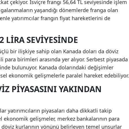
kat çekiyor. İsviçre frangı 56,64 TL seviyesinde işlem
dalgalanmaların yaşandığı dönemlerde franga olan
denle yatırımcılar frangın fiyat hareketlerini de
 LIRA SEVIYESINDE
üçlü bir ilişkiye sahip olan Kanada doları da döviz
 para birimleri arasında yer alıyor. Serbest piyasada
sinde bulunuyor. Kanada dolarındaki değişimler
resel ekonomik gelişmelerle paralel hareket edebiliyor.
IZ PIYASASINI YAKINDAN
r yatırımcıların piyasaları daha dikkatli takip
l ekonomik gelişmeler, merkez bankalarının para
ler döviz kurlarının yönünü belirleyen temel unsurlar