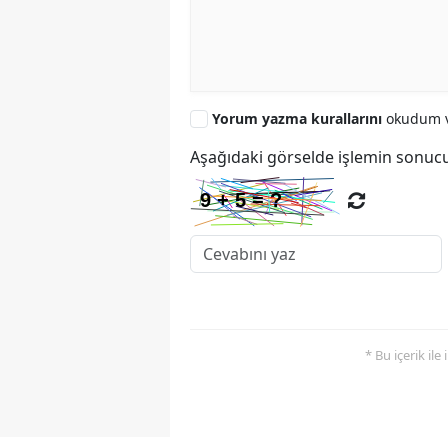
Yorum yazma kurallarını
okudum v
Aşağıdaki görselde işlemin sonucu
* Bu içerik ile