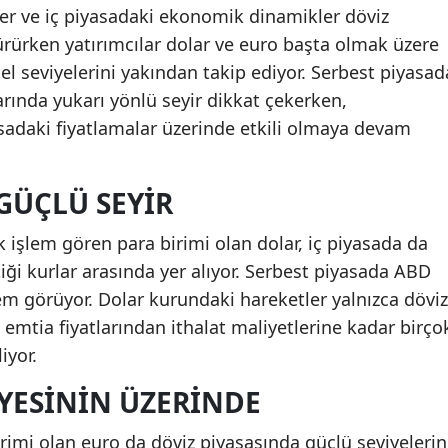
ler ve iç piyasadaki ekonomik dinamikler döviz
dürürken yatırımcılar dolar ve euro başta olmak üzere
el seviyelerini yakından takip ediyor. Serbest piyasad
arında yukarı yönlü seyir dikkat çekerken,
yasadaki fiyatlamalar üzerinde etkili olmaya devam
GÜÇLÜ SEYIR
k işlem gören para birimi olan dolar, iç piyasada da
ttiği kurlar arasında yer alıyor. Serbest piyasada ABD
lem görüyor. Dolar kurundaki hareketler yalnızca döviz
 emtia fiyatlarından ithalat maliyetlerine kadar birço
iyor.
IYESININ ÜZERINDE
irimi olan euro da döviz piyasasında güçlü seviyelerin