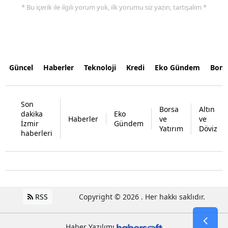
* Bu içerik ile ilgili yorum yok, ilk yorumu siz yazın, tartışalım *
Güncel
Haberler
Teknoloji
Kredi
Eko Gündem
Bors
Son
Borsa
Altın
dakika
Eko
Haberler
ve
ve
İzmir
Gündem
Yatırım
Döviz
haberleri
RSS
Copyright © 2026 . Her hakkı saklıdır.
Haber Yazılımı