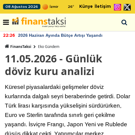
Künye
İletişim
08 Ağustos 2026
26
°
2026 Haziran Ayında Bütçe Artışı Yaşandı
22:26
FinansTaksi
Eko Gündem
11.05.2026 - Günlük
döviz kuru analizi
Küresel piyasalardaki gelişmeler döviz
kurlarında dalgalı seyri beraberinde getirdi. Dolar
Türk lirası karşısında yükselişini sürdürürken,
Euro ve Sterlin tarafında sınırlı geri çekilme
yaşandı. İsviçre Frangı, Japon Yeni ve Rublede
düşüş dikkat çekti. Yatırımcılar merkez