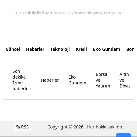
* Bu içerik ile ilgili yorum yok, ilk yorumu siz yazın, tartışalım *
Güncel
Haberler
Teknoloji
Kredi
Eko Gündem
Bors
Son
Borsa
Altın
dakika
Eko
Haberler
ve
ve
İzmir
Gündem
Yatırım
Döviz
haberleri
RSS
Copyright © 2026 . Her hakkı saklıdır.