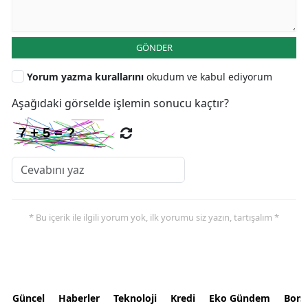
GÖNDER
Yorum yazma kurallarını
okudum ve kabul ediyorum
Aşağıdaki görselde işlemin sonucu kaçtır?
* Bu içerik ile ilgili yorum yok, ilk yorumu siz yazın, tartışalım *
Güncel
Haberler
Teknoloji
Kredi
Eko Gündem
Bors