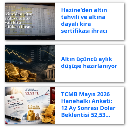
Hazine’den altın
tahvili ve altına
dayalı kira
sertifikası ihracı
Altın üçüncü aylık
düşüşe hazırlanıyor
TCMB Mayıs 2026
Hanehalkı Anketi:
12 Ay Sonrası Dolar
Beklentisi 52,53
TL'ye Yükseldi,
Yatırımcı Yine