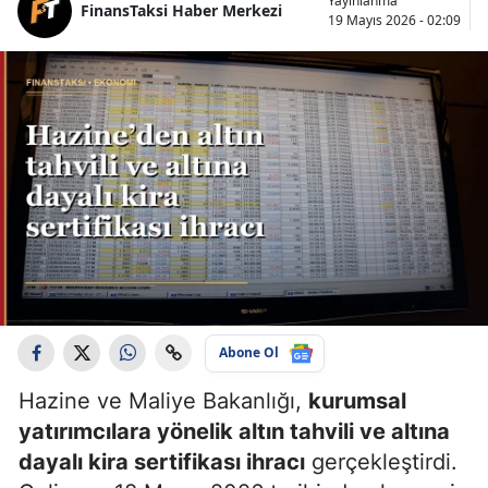
Yayınlanma
FinansTaksi Haber Merkezi
19 Mayıs 2026 - 02:09
Abone Ol
Hazine ve Maliye Bakanlığı,
kurumsal
yatırımcılara yönelik altın tahvili ve altına
dayalı kira sertifikası ihracı
gerçekleştirdi.