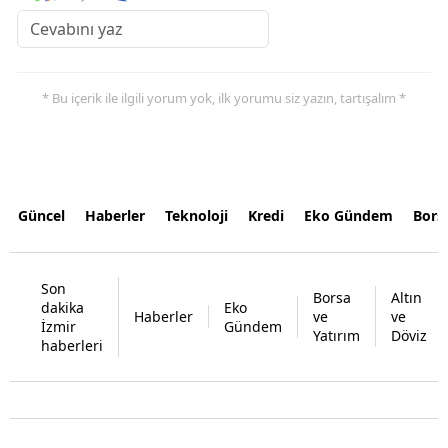
* Bu içerik ile ilgili yorum yok, ilk yorumu siz yazın, tartışalım *
Güncel
Haberler
Teknoloji
Kredi
Eko Gündem
Bors
Son
Borsa
Altın
dakika
Eko
Haberler
ve
ve
İzmir
Gündem
Yatırım
Döviz
haberleri