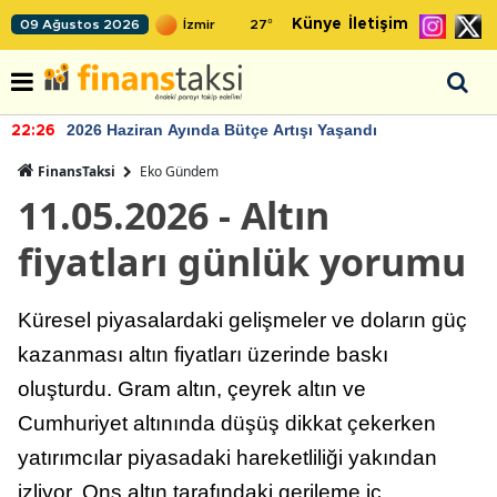
Künye
İletişim
09 Ağustos 2026
27
°
2026 Haziran Ayında Bütçe Artışı Yaşandı
22:26
FinansTaksi
Eko Gündem
11.05.2026 - Altın
fiyatları günlük yorumu
Küresel piyasalardaki gelişmeler ve doların güç
kazanması altın fiyatları üzerinde baskı
oluşturdu. Gram altın, çeyrek altın ve
Cumhuriyet altınında düşüş dikkat çekerken
yatırımcılar piyasadaki hareketliliği yakından
izliyor. Ons altın tarafındaki gerileme iç