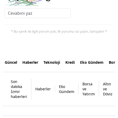
* Bu içerik ile ilgili yorum yok, ilk yorumu siz yazın, tartışalım *
Güncel
Haberler
Teknoloji
Kredi
Eko Gündem
Bors
Son
Borsa
Altın
dakika
Eko
Haberler
ve
ve
İzmir
Gündem
Yatırım
Döviz
haberleri