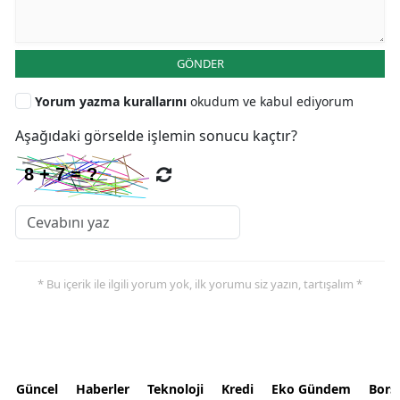
GÖNDER
Yorum yazma kurallarını
okudum ve kabul ediyorum
Aşağıdaki görselde işlemin sonucu kaçtır?
* Bu içerik ile ilgili yorum yok, ilk yorumu siz yazın, tartışalım *
Güncel
Haberler
Teknoloji
Kredi
Eko Gündem
Bors