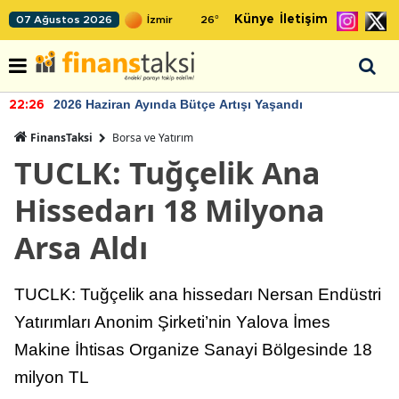
Künye
İletişim
07 Ağustos 2026
26
°
2026 Haziran Ayında Bütçe Artışı Yaşandı
22:26
FinansTaksi
Borsa ve Yatırım
TUCLK: Tuğçelik Ana
Hissedarı 18 Milyona
Arsa Aldı
TUCLK: Tuğçelik ana hissedarı Nersan Endüstri
Yatırımları Anonim Şirketi’nin Yalova İmes
Makine İhtisas Organize Sanayi Bölgesinde 18
milyon TL