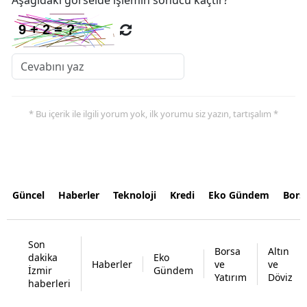
Aşağıdaki görselde işlemin sonucu kaçtır?
* Bu içerik ile ilgili yorum yok, ilk yorumu siz yazın, tartışalım *
Güncel
Haberler
Teknoloji
Kredi
Eko Gündem
Bors
Son
Borsa
Altın
dakika
Eko
Haberler
ve
ve
İzmir
Gündem
Yatırım
Döviz
haberleri